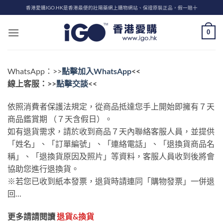
Skip
香港愛購IGO.HK是香港最便的壯陽藥網上購物網站、保證原裝正品，假一賠十
to
content
0
WhatsApp：>>
點擊加入​
WhatsApp
<<
線上客服：>>
點擊交談
<<
依照消費者保護法規定，從商品抵達您手上開始即擁有７天
商品鑑賞期 （７天含假日）。
如有退貨需求，請於收到商品７天內聯絡客服人員，並提供
「姓名」、「訂單編號」、「連絡電話」、「退換貨商品名
稱」、「退換貨原因及照片」等資料，客服人員收到後將會
協助您進行退換貨。
※若您已收到紙本發票，退貨時請連同「購物發票」一併退
回…
更多請請閱讀
退貨&換貨