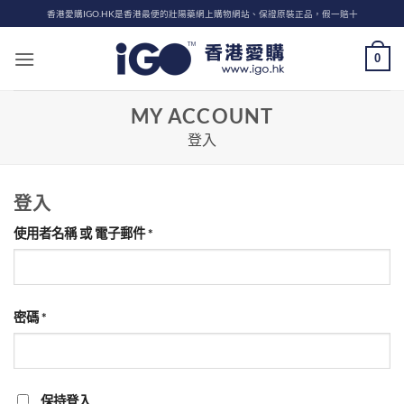
Skip
香港愛購IGO.HK是香港最便的壯陽藥網上購物網站、保證原裝正品，假一賠十
to
content
0
MY ACCOUNT
登入
登入
必
使用者名稱 或 電子郵件
*
填
必
密碼
*
填
保持登入