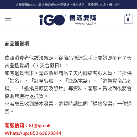
Skip
香港愛購IGO.HK是香港最便的壯陽藥網上購物網站、保證原裝正品，假一賠十
to
content
0
商品鑑賞期
依照消費者保護法規定，從商品抵達您手上開始即擁有７天
商品鑑賞期 （７天含假日）。
如有退貨需求，請於收到商品７天內聯絡客服人員，並提供
「姓名」、「訂單編號」、「連絡電話」、「退換貨商品名
稱」、「退換貨原因及照片」等資料，客服人員收到後將會
協助您進行退換貨。
※若您已收到紙本發票，退貨時請連同「購物發票」一併退
回。
客服信箱：
kf@igo.hk
WhatsApp: 852 63693344