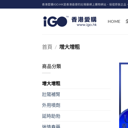
Skip
香港愛購IGO.HK是香港最便的壯陽藥網上購物網站、保證原裝正品
to
content
HOME
首頁
/
增大增粗
商品分類
增大增粗
壯陽補腎
外用噴劑
延時助勃
迷情春藥
+