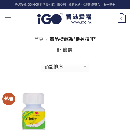
Skip
香港愛購IGO.HK是香港最便的壯陽藥網上購物網站、保證原裝正品，假一賠十
to
content
0
首頁
/
商品標籤為 “他達拉非”
篩選
熱賣