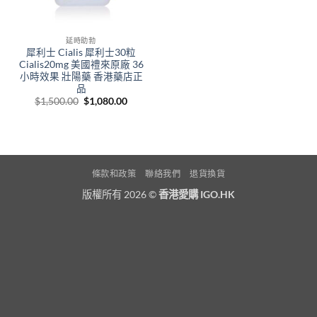
延時助勃
犀利士 Cialis 犀利士30粒
Cialis20mg 美國禮來原廠 36
小時效果 壯陽藥 香港藥店正
品
Original
Current
$
1,500.00
$
1,080.00
price
price
was:
is:
$1,500.00.
$1,080.00.
條款和政策
聯絡我們
退貨換貨
版權所有 2026 ©
香港愛購 IGO.HK