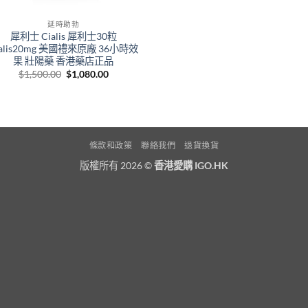
延時助勃
犀利士 Cialis 犀利士30粒
ialis20mg 美國禮來原廠 36小時效
果 壯陽藥 香港藥店正品
Original
Current
$
1,500.00
$
1,080.00
price
price
was:
is:
$1,500.00.
$1,080.00.
條款和政策
聯絡我們
退貨換貨
版權所有 2026 ©
香港愛購 IGO.HK