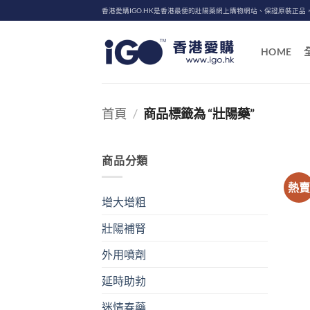
Skip
香港愛購IGO.HK是香港最便的壯陽藥網上購物網站、保證原裝正品
to
content
HOME
首頁
/
商品標籤為 “壯陽藥”
商品分類
熱
增大增粗
壯陽補腎
外用噴劑
延時助勃
迷情春藥
+