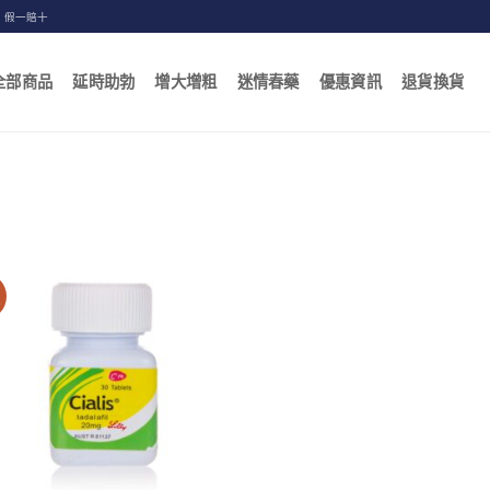
，假一賠十
全部商品
延時助勃
增大增粗
迷情春藥
優惠資訊
退貨換貨
賣