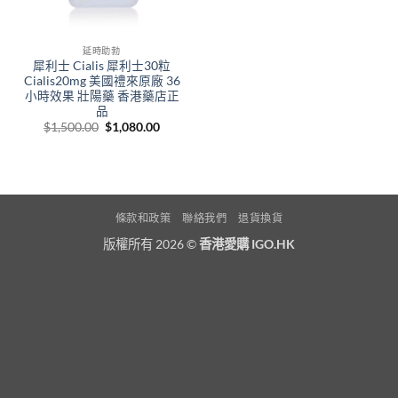
延時助勃
犀利士 Cialis 犀利士30粒
Cialis20mg 美國禮來原廠 36
小時效果 壯陽藥 香港藥店正
品
Original
Current
$
1,500.00
$
1,080.00
price
price
was:
is:
$1,500.00.
$1,080.00.
條款和政策
聯絡我們
退貨換貨
版權所有 2026 ©
香港愛購 IGO.HK