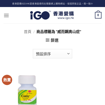
Skip
香港愛購IGO.HK是香港最便的壯陽藥網上購物網站、保證原裝正品，假一賠十
to
content
0
首頁
/
商品標籤為 “威而鋼高山症”
篩選
熱賣