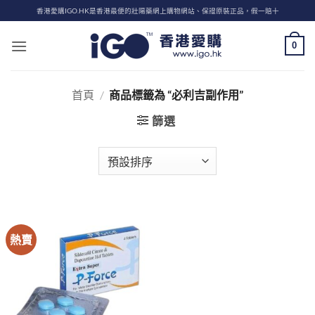
Skip
香港愛購IGO.HK是香港最便的壯陽藥網上購物網站、保證原裝正品，假一賠十
to
content
0
首頁
/
商品標籤為 “必利吉副作用”
篩選
熱賣