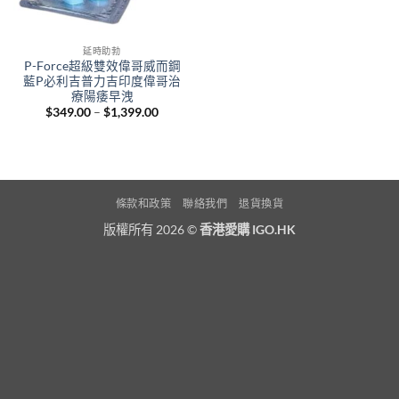
延時助勃
P-Force超級雙效偉哥威而鋼
藍P必利吉普力吉印度偉哥治
療陽痿早洩
Price
$
349.00
–
$
1,399.00
range:
$349.00
through
$1,399.00
條款和政策
聯絡我們
退貨換貨
版權所有 2026 ©
香港愛購 IGO.HK