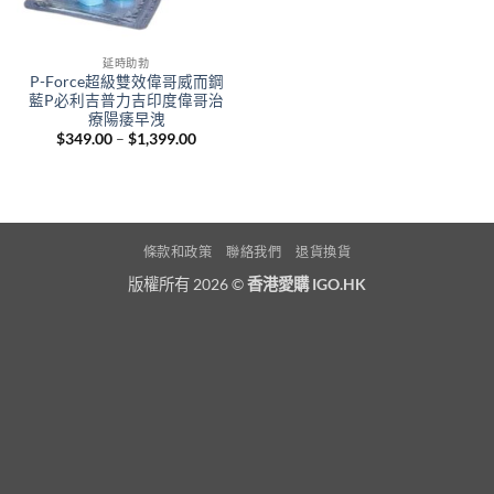
延時助勃
P-Force超級雙效偉哥威而鋼
藍P必利吉普力吉印度偉哥治
療陽痿早洩
Price
$
349.00
–
$
1,399.00
range:
$349.00
through
$1,399.00
條款和政策
聯絡我們
退貨換貨
版權所有 2026 ©
香港愛購 IGO.HK