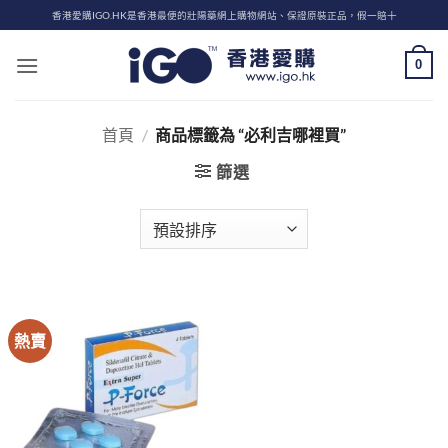
Skip
香港愛購IGO.HK是香港最便的壯陽藥網上購物網站、保證原裝正品，假一賠十
to
content
0
首頁
/
商品標籤為 “必利吉哪裡買”
篩選
熱賣