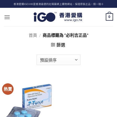
Skip
香港愛購IGO.HK是香港最便的壯陽藥網上購物網站、保證原裝正品，假一賠十
to
content
0
首頁
/
商品標籤為 “必利吉正品”
篩選
熱賣