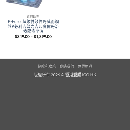
延時助勃
P-Force超級雙效偉哥威而鋼
藍P必利吉普力吉印度偉哥治
療陽痿早洩
Price
$
349.00
–
$
1,399.00
range:
$349.00
through
$1,399.00
條款和政策
聯絡我們
退貨換貨
版權所有 2026 ©
香港愛購 IGO.HK