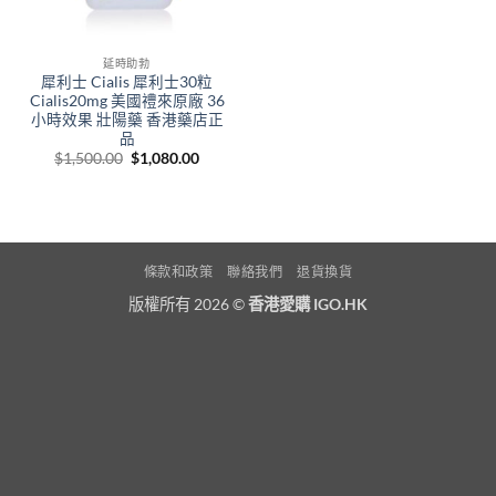
延時助勃
犀利士 Cialis 犀利士30粒
Cialis20mg 美國禮來原廠 36
小時效果 壯陽藥 香港藥店正
品
Original
Current
$
1,500.00
$
1,080.00
price
price
was:
is:
$1,500.00.
$1,080.00.
條款和政策
聯絡我們
退貨換貨
版權所有 2026 ©
香港愛購 IGO.HK