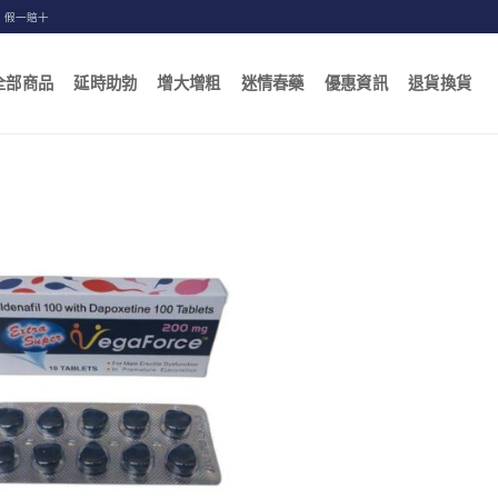
，假一賠十
全部商品
延時助勃
增大增粗
迷情春藥
優惠資訊
退貨換貨