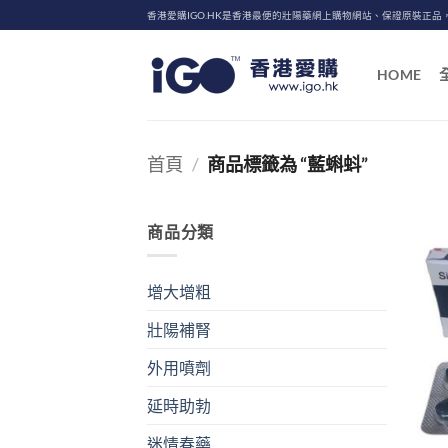
Skip
香港愛購IGO.HK是香港最便的壯陽藥網上購物網站、保證原裝正品
to
content
HOME
首頁
/
商品標籤為 “藍蝌蚪”
商品分類
增大增粗
壯陽補腎
外用噴劑
延時助勃
迷情春藥
+