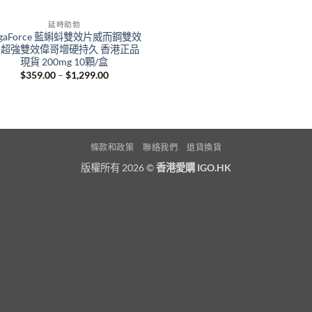
延時助勃
egaForce 藍蝌蚪雙效片威而鋼雙效
 超強雙效偉哥增硬持久 香港正品
現貨 200mg 10顆/盒
Price
$
359.00
–
$
1,299.00
range:
$359.00
through
$1,299.00
條款和政策
聯絡我們
退貨換貨
版權所有 2026 ©
香港愛購 IGO.HK