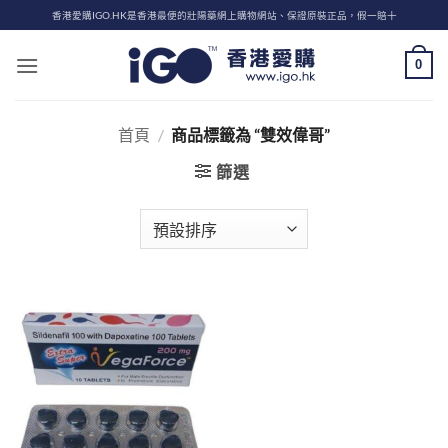
Skip
香港愛購IGO.HK是香港最便的壯陽藥網上購物網站、保證原裝正品，假一賠十
to
content
0
首頁
/
商品標籤為 “雙效偉哥”
篩選