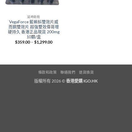
延時助勃
VegaForce 藍蝌蚪雙效片威
而鋼雙效片 超強雙效偉哥增
硬持久 香港正品現貨 200mg
10顆/盒
Price
$
359.00
–
$
1,299.00
range:
$359.00
through
$1,299.00
條款和政策
聯絡我們
退貨換貨
版權所有 2026 ©
香港愛購 IGO.HK