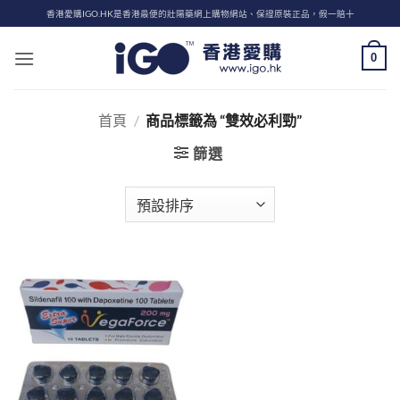
Skip
香港愛購IGO.HK是香港最便的壯陽藥網上購物網站、保證原裝正品，假一賠十
to
content
0
首頁
/
商品標籤為 “雙效必利勁”
篩選