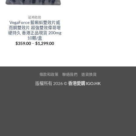
延時助勃
VegaForce 藍蝌蚪雙效片威
而鋼雙效片 超強雙效偉哥增
硬持久 香港正品現貨 200mg
10顆/盒
Price
$
359.00
–
$
1,299.00
range:
$359.00
through
$1,299.00
條款和政策
聯絡我們
退貨換貨
版權所有 2026 ©
香港愛購 IGO.HK