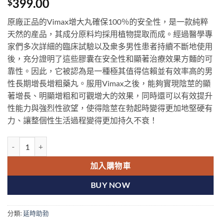
399.00
$
原廠正品的Vimax增大丸確保100％的安全性，是一款純粹
天然的産品，其成分原料均採用植物提取而成。經過醫學專
家們多次詳細的臨床試驗以及衆多男性患者持續不斷地使用
後，充分證明了這些膠囊在安全性和顯著治療效果方麵的可
靠性。因此，它被認為是一種極其值得信賴並有效率高的男
性長期增長增粗藥丸。服用Vimax之後，能夠實現陰莖的顯
著增長、明顯增粗和可觀增大的效果，同時還可以有效提升
性能力與強烈性欲望，使得陰莖在勃起時變得更加地堅硬有
力、讓整個性生活過程變得更加持久不衰！
加拿大Vimax增大丸|原廠正品|壯陽增大增粗60粒/瓶 香港現貨正品 數
加入購物車
BUY NOW
分類:
延時助勃