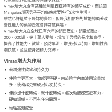
Vimax增大丸含有某種波利尼西亞特有的藥草成份，而該國
Mangaian部落男子平均每晚就要進行3次性生活。
雖然也許這並不是妳的夢想，但是我相信您對於能夠顯著改
善性能力的藥物壹定會非常感興趣。
Vimax增大丸在全球已有六年的銷售歷史，銷量超過2，
000，000罐，幾十萬人受益，增加了男根的長度和直徑，
提高了性能力、欲望，預防早泄，增強勃起時間，增加性高
潮快感，並且使身體精力充沛。
Vimax增大丸
作用
著增強性欲望和持久力
使陰莖更巨大，勃起更堅硬。由於陰莖內血液回流量增
多，使勃起更堅硬,勃起更持久。
使妳想什麽時候，就什麽時候。每次勃起都堅挺有力，
硬如鋼鐵。不再有任何問題。
增強高潮感受