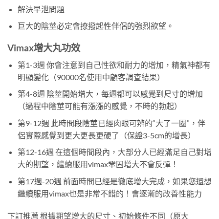
解決早泄問題
巨大的陰莖必定會撩撥起性伴侶的強烈欲望。
Vimax增大丸
功效
第1-3週 你會注意到自己性欲和耐力的增加，精氣神都有
明顯變化（90000名使用中顧客調查結果）
第4-8週 陰莖開始增大，每週都可以感覺到尺寸的增加
（過程中陰莖可能有漲漲的感覺，不時的勃起）
第9-12週 此時間段陰莖已經肉眼可辨的“大了一圈”，伴
侶實際感覺到更大更長更硬了（保證3-5cm的增長）
第12-16週 在這個時間段內，大部分人已經滿足自己對增
大的期望，繼續服用vimax鞏固增大不會反彈！
第17週-20週 前面時間已經是徹底增大完成，如果您還想
繼續服用vimax也是非常不錯的！會逐漸的改善性能力
下訂推薦 根據期望增大的尺寸、初始條件不同（原大