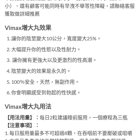
小）、還有顧客可能同時有早洩不舉等性障礙，請聯絡客服
獲取做詳細推薦
Vimax增大丸
效果
讓你的陰莖變大10公分，寬度變大25%。
大幅提升你的性慾以及性耐力。
讓你擁有更強大以及更激烈的性高潮。
陰莖變大的效果是永久的。
100％安全，天然，無副作用。
你會明顯感受到勃起的性快感。
Vimax增大丸
用法
【用法用量】：
每日2粒建議睡前服用，一個療程為三瓶
【注意事項】：
1. 每日服用量最多不可超過8顆，在吞咽前不要壓破或咀嚼