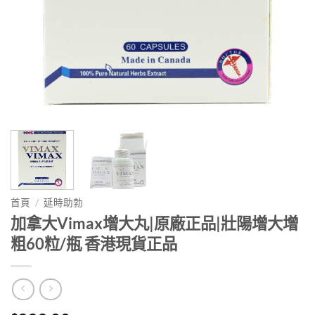
首頁
/
延時助勃
加拿大Vimax增大丸|原廠正品|壯陽增大增
粗60粒/瓶 香港現貨正品