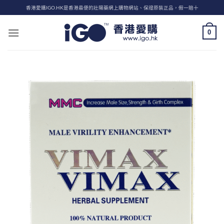
Skip
香港愛購IGO.HK是香港最便的壯陽藥網上購物網站、保證原裝正品，假一賠十
to
content
0