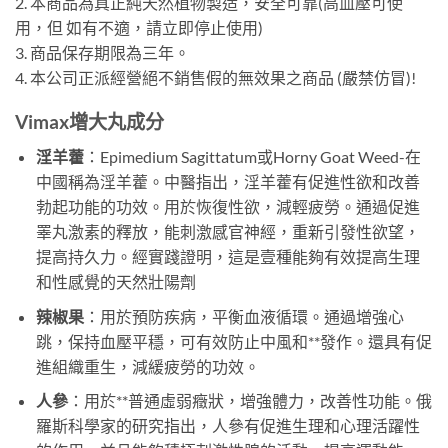
2. 本商品為真正純天然植物製造，安全可靠(高血壓可使
用，但 如有不適，請立即停止使用)
3. 商品保存期限為三年。
4. 本公司正派經營絕不銷售假的無效果之商品 (嚴禁仿冒)!
Vimax增大丸成分
淫羊藿
：Epimedium Sagittatum或Horny Goat Weed-在
中國稱為淫羊藿。中醫指出，淫羊藿有促進性欲和改善
勃起功能的功效。用於恢復性欲，減輕疲勞。通過促進
睪丸激素的釋放，能刺激感官神經，重新引發性欲望，
提高持久力。經實踐證明，這是壹種能夠有效提高生理
和性感覺的天然壯陽劑
辣椒果
：用於預防疾病，平衡血液循環。通過增強心
跳，保持血壓平穩，可有效防止中風和**發作。還具有促
進組織重生，減緩疲勞的功效。
人參
：用於**普通虛弱癥狀，增強體力，改善性功能。俄
羅斯科學家的研究指出，人參有促進生理和心理活躍性