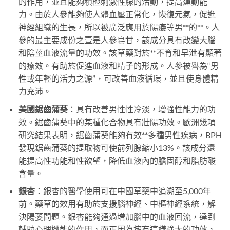
的作用，並且能夠積極刺激性腺的活動，提高運動能
力。由於人參能夠使人體血壓正常化，恢復元氣，促進
神經組織的生長，所以被廣泛應用於陽痿等男**的**。人
參的最主要成份之壹是人參皂甘，該成分具有改變大腦
和陰莖血液流量的功效。該草藥對於**不育和早泄有顯著
的療效。有助於促進血液和精子的形成。人參被譽為“男
性或年輕的活力之源”，可改善血液循環，並且使身體精
力充沛。
美國鋸齒蒲葵
：具有改善男性性冷淡，增強性能力的功
效。鋸齒蒲葵中的某種化合物具有壯陽功效。歐洲幾項
研究結果表明，鋸齒蒲葵能夠有效**多種男性疾病，BPH
發現鋸齒蒲葵的提取物可使前列腺縮小13%。該成分還
能提高性功能和性欲望，降低血液內的膽固醇和脂肪酸
含量。
銀杏
：銀杏的醫學使用可在中國草藥中追溯至5,000年
前。藥草的效用有助於支援腦神經、中樞神經系統，解
決陽萎問題。銀杏能夠通過增加腦中的血液回流，達到
輔助心理機能的作用，而正因為擁有這樣強大的功效，