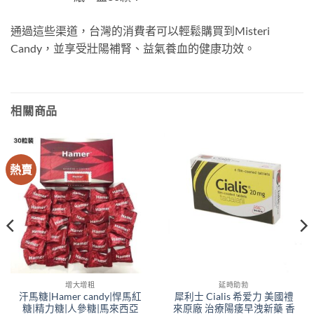
通過這些渠道，台灣的消費者可以輕鬆購買到Misteri
Candy，並享受壯陽補腎、益氣養血的健康功效。
相關商品
熱賣
增大增粗
延時助勃
汗馬糖|Hamer candy|悍馬紅
犀利士 Cialis 希爱力 美國禮
糖|精力糖|人參糖|馬來西亞
來原廠 治療陽痿早洩新藥 香