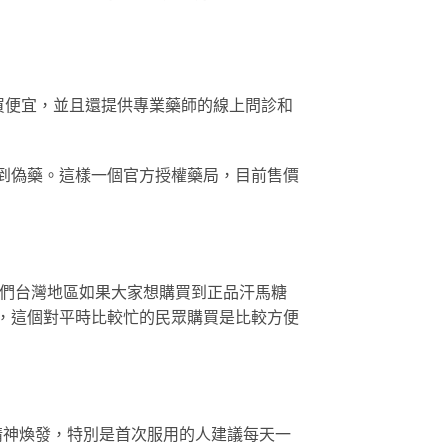
買便宜，並且還提供專業藥師的線上問診和
買到偽藥。這樣一個官方授權藥局，目前售價
在我們台灣地區如果大家想購買到正品汗馬糖
款，這個對平時比較忙的民眾購買是比較方便
馬精神煥發，特別是首次服用的人建議每天一