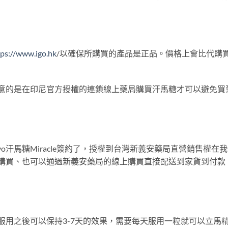
tps://www.igo.hk
/以確保所購買的產品是正品。價格上會比代購
需注意的是在印尼官方授權的連鎖線上藥局購買汗馬糖才可以避免
yo汗馬糖Miracle簽約了，授權到台灣新義安藥局直營銷售權
中店購買、也可以通過新義安藥局的線上購買直接配送到家貨到付
般在服用之後可以保持3-7天的效果，需要每天服用一粒就可以立