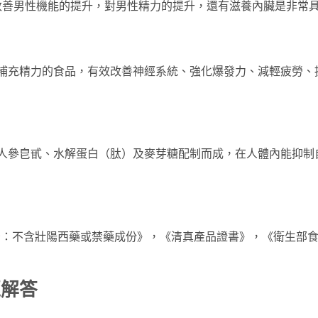
改善男性機能的提升，對男性精力的提升，還有滋養內臟是非常
快速補充精力的食品，有效改善神經系統、強化爆發力、減輕疲勞
物、人參皀甙、水解蛋白（肽）及麥芽糖配制而成，在人體內能抑
報告：不含壯陽西藥或禁藥成份》，《清真產品證書》，《衛生部
題解答