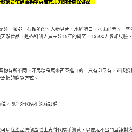
一款適合忙碌商務精英補充活力的優質保健品！
參、麥芽、咖啡、石榴多酚、人參皂苷、水解蛋白、水果酵素等一
然食品，進過科研人員長達15年的研究，13500人參加試驗
養類藥物有所不同，汗馬糖是馬來西亞進口的，只有印尼有，正版
汗馬糖的購買方式。
兩種，即海外代購和網路訂購：
眾可以在產品原價基礎上支付代購手續費，以便足不出門且讓對