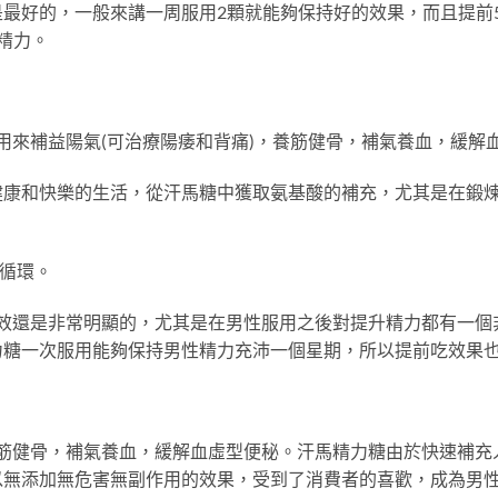
最好的，一般來講一周服用2顆就能夠保持好的效果，而且提前
精力。
者用來補益陽氣(可治療陽痿和背痛)，養筋健骨，補氣養血，緩解
健康和快樂的生活，從汗馬糖中獲取氨基酸的補充，尤其是在鍛
液循環。
，功效還是非常明顯的，尤其是在男性服用之後對提升精力都有一
力糖一次服用能夠保持男性精力充沛一個星期，所以提前吃效果
，養筋健骨，補氣養血，緩解血虛型便秘。汗馬精力糖由於快速補
以無添加無危害無副作用的效果，受到了消費者的喜歡，成為男