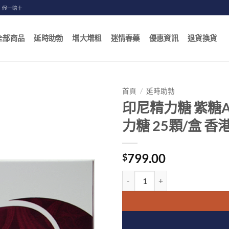
，假一賠十
全部商品
延時助勃
增大增粗
迷情春藥
優惠資訊
退貨換貨
首頁
/
延時助勃
印尼精力糖 紫糖A
力糖 25顆/盒 
799.00
$
印尼精力糖 紫糖Akiyo汗馬糖 進