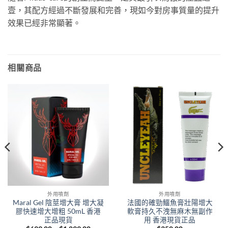
壹，其配方經過不斷發展和完善，現如今對房事質量的提升
效果已經非常顯著。
相關商品
外用噴劑
外用噴劑
Maral Gel 陰莖增大膏 增大凝
法國的確勁鱷魚膏壯陽增大
膠快速增大增粗 50mL 香港
軟膏持久不洩無麻木無副作
正品現貨
用 香港現貨正品