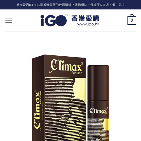
Skip
香港愛購IGO.HK是香港最便的壯陽藥網上購物網站、保證原裝正品，假一賠十
to
content
0