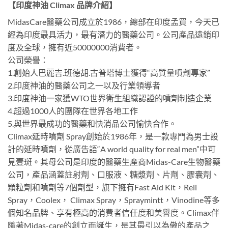
【印度神油 Climax 品牌介紹】
MidasCare醫藥公司成立於1986，總部在印度孟買，今天已
經為印度最具活力，最有潛力的醫藥公司。公司產品遠銷印
度及全球，擁有近50000000消費者。
公司榮譽：
1.創始人巴麗吉.班德胡.古普塔博士獲得“高質量噴劑專家”
2.印度神油的醫藥公司之一以及行業領導者
3.印度神油一家獲WTO世界衛生組織認證的噴劑制造企業
4.超過1000人的團隊在世界各地工作
5.與世界最成功的醫藥和快消品公司愉快合作。
Climax延時噴劑 Spray創始於1986年，是一款專門為男士設
計的延時噴劑，從廣告語“A world quality for real men”中可
見壹斑。其母公司是印度的醫藥生產商Midas-Care生物醫藥
公司，產品涵蓋註射劑、口服液、糖漿劑、片劑、膠囊劑、
顆粒劑和噴劑等7個劑型，旗下擁有Fast Aid Kit，Reli
Spray，Coolex， Climax Spray，Spraymintt，Vinodine等多
個知名品牌、享有極高的消費者信任度和美譽度。Climax伴
隨著Midas-care的創立而誕生，是其最引以為傲的產品之