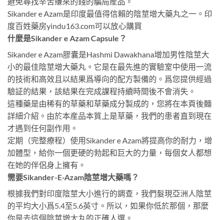
避免尋找辛苦賺來的錢的騙局産品。
Sikander e Azam是印度最值得信賴的陰莖增大藥丸之一。印
度百姓藥房yindu163.com可以放心購買
什麼是Sikander e Azam Capsule？
Sikander e Azam膠囊是Hashmi Dawakhana增加男性陰莖大
小的最佳陰莖增大藥丸。它是在最先進的實驗室中使用一流
的技術和高效且以結果爲導向的配方製備的。爲您提供經過
驗証的結果，該結果在完成課程持續時間後不會消失。
這種藥是由稀有的草藥和草藥成分製成的，您將在本頁後麵
詳細介紹。由於本産品本質上是草藥，我們的患者直到現在
才遇到任何副作用。
定期（完整療程）使用Sikander e Azam將提高你的耐力，增
加體型，給你一個更硬的勃起和巨大的力量，每個女人都想
在她的伴侶身上擁有。
需要Sikander-E-Azam陰莖增大藥嗎？
根據我們對印度陰莖大小進行的調查，我們髮現亞洲人陰莖
的平均大小爲5.4至5.6英寸。所以，如果你低於那個，那麼
你是去這個陰莖增大丸的正確人選。