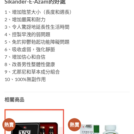
Sikander-E-Azam的好處
1、增加陰莖大小（長度和週長）
2、增加嚴厲和耐力
3、令人驚訝地延長性生活時間
4、控製早洩的弱問題
5、免於抑鬱勃起功能障礙問題
6、吸收虛弱，強化靜脈
7、增加信心和自信
8、改善男性整體性健康
9、尤那尼和草本成分組合
10、100%無副作用
相關商品
熱賣
熱賣