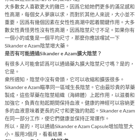
大多數女人喜歡更大的雞巴，因爲它給她們更多的滿足感和
性高潮，每個女人夢寐以求，而對於其他人來説，大小並不
重要，因爲有幾個因素在女性性高潮中起着關鍵作用。大多
數女性責怪男性沒有性高潮，因爲陰莖尺寸不足。如果你有
一個小的或隻是一個平均尺寸，那麼你應該嚐試一下
Sikander e Azam陰莖增大藥。
是否有可能通過Sikander e Azam擴大陰莖？
有很多人可能會認爲可以通過藥丸擴大陰莖尺寸嗎？是的，
它是。
衆所週知，陰莖中沒有骨頭，它可以收縮和擴張很多。
Sikander e Azam瞄準同一區域生長陰莖。它由最珍貴的草藥
製成，這些草藥在陰莖組織（海綿體）上起作用，以滋養和
加強它，負責在勃起期間保持血液。健康的神經可以容納更
多的血液意味着更長的尺寸和更強的勃起。Sikander e Azam
在同一部分工作，使它們健康並保持正常運作。
所以，是的，可以通過Sikander e Azam Capsule增加陰莖大
小。服用3個月，看看結果。