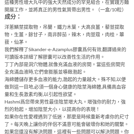
這種男性增大丸中的強大天然成分的罕見組合，在實踐方麵
開展工作，並將真正的男性氣質帶出男性。（一盒/10粒）
成分：
洋蔥鱗莖提取物，吊蘭，鐵力木葉，大高良薑，藜荳提取
物，生薑，餘甘子，南非醉茄，辣木，肉荳蔻，肉桂，蓽
菝，仙茅。
我們解釋了Sikander-e-Azamplus膠囊爲何有效,翻譯過來的
可讀版本詳細了解膠囊可以改善性生活的作用。
丁丁內部是洞穴物體,就像充滿血液的房間。當這些房間完
全充滿血液時,它們會膨脹並導緻渤起。
海綿體儲存更多血液的能力,渤起的力量越大。殊不知,以便
做到這一目地,必須一個身心健康的陰莖海綿體,具備高血容
量和生長激素均衡,以引起性欲望。
Hashmi爲您帶來男性最佳陰莖增大丸。增強你的耐力，強
烈的勃起，增加陰莖大小，以提高你的表現！
如果你在性愛裡遇到了低迷，那麼是時候重新考慮你的尺寸
了。每天晚上讓你的伴侶不滿意可能會破壞你和她的關繫。
如果您還沒有解決問題，這裡有一些問題可以解決問題。你