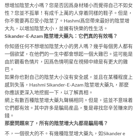
想增加陰莖大小嗎？您是否因爲身材矮小而覺得自己不如女
性？您並不孤單！有成千上萬的人穿着同樣的鞋子。但是，
你不需要再忍受小陰莖了。Hashmi爲您帶來最好的陰莖增
大丸，以增加陰莖大小，並擁有快樂的性生活。
Sikander-E-Azam 陰莖增大藥丸：它們真的有效嗎？
你知道任何不想增加陰莖大小的男人嗎？幾乎每個男人都有
一個欲望，在他們的一生中都會想起一個大雞巴。這可能是
由於觀看色情片，因爲色情明星在視頻中總是有更大的雞
巴。
如果你也對自己的陰莖大小沒有安全感，並且在某種程度上
感到失落，Hashmi Sikander-E-Azam 陰莖增大藥丸，那麼
你應該更深入地挖掘一下，以了解真相。
網上有數百種陰莖增大藥丸聲稱相同。但是，這並不意味着
它們都有效。其中許多是騙局産品，隻是尋找您辛苦賺來的
錢。
那麼問題來了，所有的陰莖增大丸都是騙局嗎？
不，一個很大的不。有幾種陰莖增大藥丸，如Sikander e