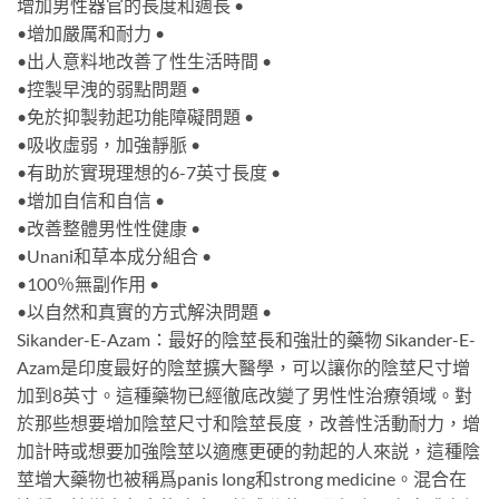
增加男性器官的長度和週長 •
•增加嚴厲和耐力 •
•出人意料地改善了性生活時間 •
•控製早洩的弱點問題 •
•免於抑製勃起功能障礙問題 •
•吸收虛弱，加強靜脈 •
•有助於實現理想的6-7英寸長度 •
•增加自信和自信 •
•改善整體男性性健康 •
•Unani和草本成分組合 •
•100％無副作用 •
•以自然和真實的方式解決問題 •
Sikander-E-Azam：最好的陰莖長和強壯的藥物 Sikander-E-
Azam是印度最好的陰莖擴大醫學，可以讓你的陰莖尺寸增
加到8英寸。這種藥物已經徹底改變了男性性治療領域。對
於那些想要增加陰莖尺寸和陰莖長度，改善性活動耐力，增
加計時或想要加強陰莖以適應更硬的勃起的人來説，這種陰
莖增大藥物也被稱爲panis long和strong medicine。混合在