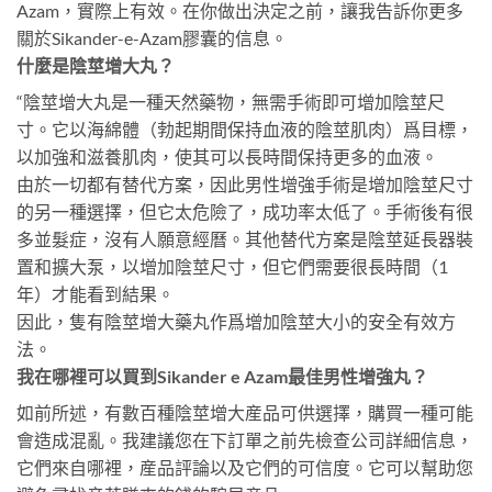
Azam，實際上有效。在你做出決定之前，讓我告訴你更多
關於Sikander-e-Azam膠囊的信息。
什麼是陰莖增大丸？
“陰莖增大丸是一種天然藥物，無需手術即可增加陰莖尺
寸。它以海綿體（勃起期間保持血液的陰莖肌肉）爲目標，
以加強和滋養肌肉，使其可以長時間保持更多的血液。
由於一切都有替代方案，因此男性增強手術是增加陰莖尺寸
的另一種選擇，但它太危險了，成功率太低了。手術後有很
多並髮症，沒有人願意經曆。其他替代方案是陰莖延長器裝
置和擴大泵，以增加陰莖尺寸，但它們需要很長時間（1
年）才能看到結果。
因此，隻有陰莖增大藥丸作爲增加陰莖大小的安全有效方
法。
我在哪裡可以買到Sikander e Azam最佳男性增強丸？
如前所述，有數百種陰莖增大産品可供選擇，購買一種可能
會造成混亂。我建議您在下訂單之前先檢查公司詳細信息，
它們來自哪裡，産品評論以及它們的可信度。它可以幫助您