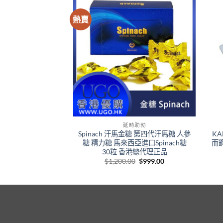
熱賣
+
+
時助勃
延時助勃
Oral Jelly|印度雙效口
Spinach 汗馬金糖 第四代汗馬糖 人參
KA
威而鋼|印度果凍偉
糖 精力糖 馬來西亞進口Spinach糖
而鋼
哥
30粒 香港總代理正品
Original
Current
Original
Current
0
$
399.00
$
1,200.00
$
999.00
price
price
price
price
was:
is:
was:
is:
$499.00.
$399.00.
$1,200.00.
$999.00.