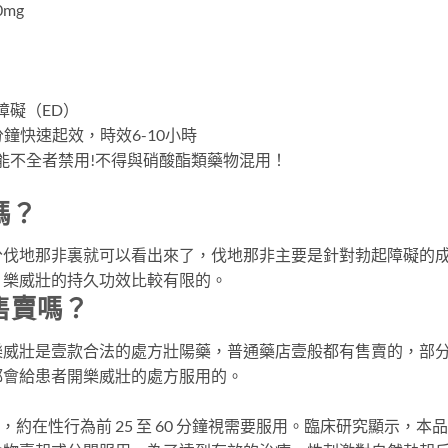
0mg
障礙（ED）
分鐘快速起效，時效6-10小時
功能不全者禁用!不得與硝酸酯類藥物混用！
嗎？
分伐地那非裏就可以看出來了，伐地那非主要是針對勃起障礙的
，樂威壯的持久功效比較有限的。
售賣嗎？
樂威壯是壹款合法的處方壯陽藥，普通藥店壹般都有售賣的，部
都會給患者開樂威壯的處方服用的。
，約在性行為前 25 至 60 分鐘視需要服用。臨床研究顯示，本