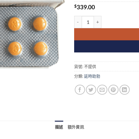
$
339.00
Levifil 20Mg Tablets 立威
貨號:
不提供
分類:
延時助勃
描述
額外資訊