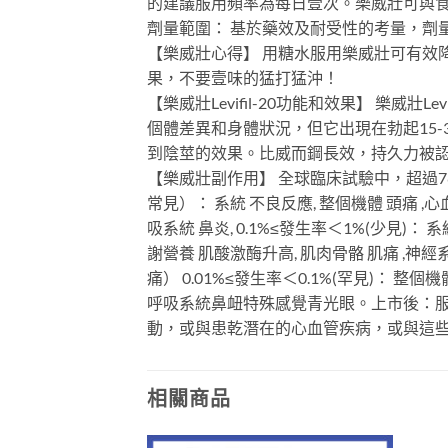
的建議服用頻率為每日壹次。樂威壯可與
劑量範圍： 基於藥效及耐受性的考量，劑量可
【樂威壯心得】 用糖水服用樂威壯可有效
果，不要壹味的猛打猛沖！
【樂威壯Levifil-20功能和效果】 樂
個體差異和身體狀況，但它出現在勃起15
到陰莖的效果。比威而鋼長效，持久力被認
【樂威壯副作用】 全球臨床試驗中，超過7
常見）： 系統 不良反應, 整個機體 頭痛 ,心
吸系統 鼻炎, 0.1%≤發生率＜1%(少見)
謝營養 肌酸激酶升高, 肌肉骨骼 肌痛 ,
痛） 0.01%≤發生率＜0.1%(罕見)：
呼吸系統鼻衄特殊感覺青光眼。上市後：服
動，或與患乾潛在的心血管疾病，或與這
相關商品