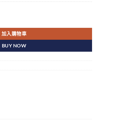
大 樂威壯香港藥店正品 數量
加入購物車
BUY NOW