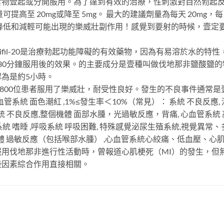
食物壹起或分開服用。為了達到有效的治療，性刺激對自然勃起
提高至 20mg或降至 5mg。 最大的建議劑量為每天 20mg，
降低和減輕可能出現的樂威壯副作用！感覺到要射的時候，壹定
威壯Levifil-20是治療勃起功能障礙的有效藥物，因為有易溶於水
-30分鐘服用後的效果。的主要成分是壹種叫做伐地那非鹽酸鹽
為是約5小時。
800位患者服用了樂威壯，耐受性良好。發生的不良事件通常是壹
血管系統 面色潮紅 ,1%≤發生率＜10%（常見）： 系統 不良反應,
： 系統 不良反應,整個機體 面部水腫，光過敏反應，背痛, 心血管系
神經系統 嗜睡 ,呼吸系統 呼吸困難, 特殊感覺泌尿生殖系統,視覺
 整個機體 過敏反應（包括喉部水腫） ,心血管系統心絞痛、低血壓、
用伐地那非進行性活動時，曾報道心肌梗死（MI）的發生，但
些因素綜合作用直接相關。