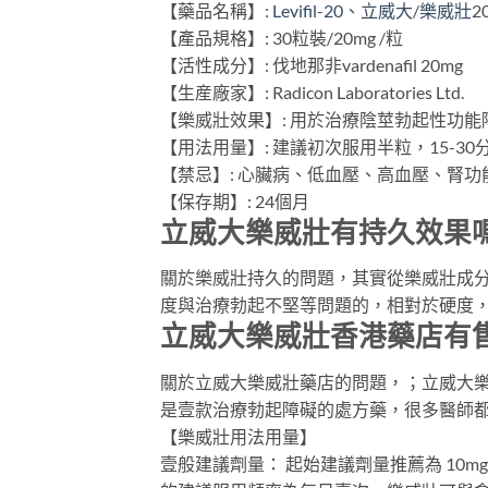
【藥品名稱】:
Levifil-20
、
立威大
/
樂威壯
2
【產品規格】: 30粒裝/20mg /粒
【活性成分】: 伐地那非vardenafil 20mg
【生産廠家】: Radicon Laboratories Ltd.
【樂威壯效果】: 用於治療陰莖勃起性功能
【用法用量】: 建議初次服用半粒，15-30
【禁忌】: 心臟病、低血壓、高血壓、腎
【保存期】: 24個月
立威大樂威壯有持久效果
關於樂威壯持久的問題，其實從樂威壯成
度與治療勃起不堅等問題的，相對於硬度
立威大樂威壯香港藥店有
關於立威大樂威壯藥店的問題，；立威大
是壹款治療勃起障礙的處方藥，很多醫師
【樂威壯用法用量】
壹般建議劑量： 起始建議劑量推薦為 10mg