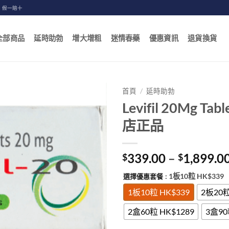
，假一賠十
全部商品
延時助勃
增大增粗
迷情春藥
優惠資訊
退貨換貨
首頁
/
延時助勃
Levifil 20Mg 
店正品
339.00
–
1,899.0
$
$
: 1板10粒 HK$339
選擇優惠套餐
1板10粒 HK$339
2板20粒
2盒60粒 HK$1289
3盒90