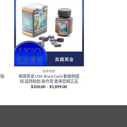
+
延時助勃
陽咖
美國黑金 USA Black Gold 動植物提
純 延時助勃 無作用 香港官網正品
Price
$
350.00
–
$
1,899.00
:
range:
.00
$350.00
gh
through
.00
$1,899.00