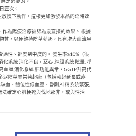
反應是必要的。
每日壹次。
要放慢下動作，這樣更加激發本品的延時效
的特性，作為陽痿治療被認為最直接的效果。 根據
的物質，以便維持陰莖勃起，具有增大血流量
過性、輕度到中度的。 發生率≥10%（很
 消化系統 消化不良，惡心 ,神經系統 眩暈, 呼
統 高血壓,消化系統 肝功能異常，GGTP升高代
異常、多淚陰莖異常勃起癥（包括勃起延長或疼
心肌缺血、體位性低血壓、昏劂,神精系統緊張,
無法確定心肌梗死與伐地那非，或與性活