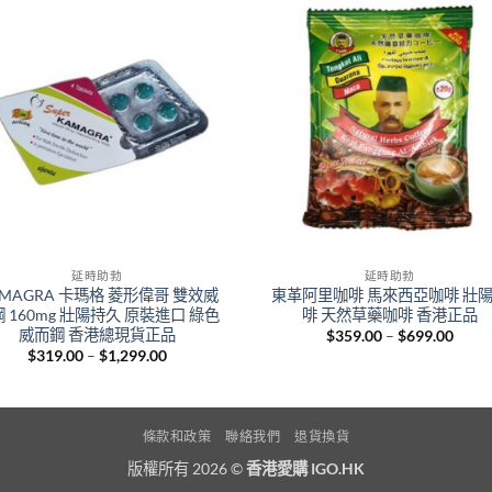
+
延時助勃
延時助勃
MAGRA 卡瑪格 菱形偉哥 雙效威
東革阿里咖啡 馬來西亞咖啡 壯
 160mg 壯陽持久 原裝進口 綠色
啡 天然草藥咖啡 香港正品
威而鋼 香港總現貨正品
Price
$
359.00
–
$
699.00
range
Price
$
319.00
–
$
1,299.00
$359
range:
throu
$319.00
$699
through
$1,299.00
條款和政策
聯絡我們
退貨換貨
版權所有 2026 ©
香港愛購 IGO.HK