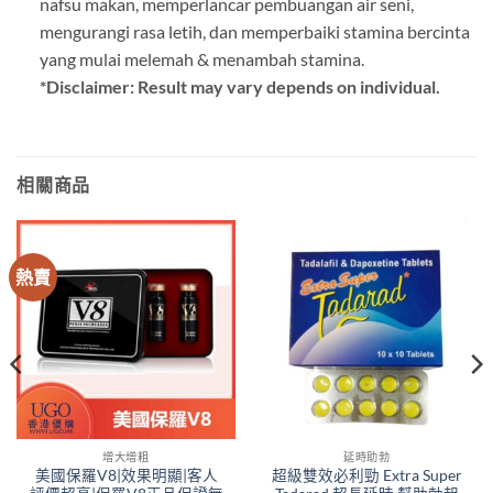
nafsu makan, memperlancar pembuangan air seni,
mengurangi rasa letih, dan memperbaiki stamina bercinta
yang mulai melemah & menambah stamina.
*Disclaimer: Result may vary depends on individual.
相關商品
熱賣
增大增粗
延時助勃
美國保羅V8|效果明顯|客人
超級雙效必利勁 Extra Super