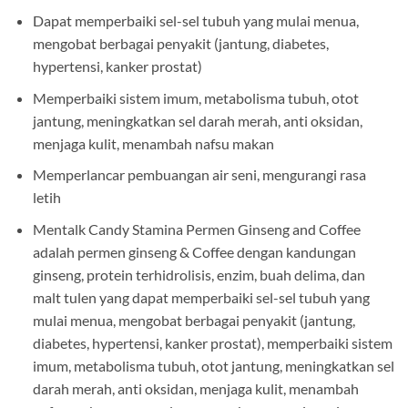
Dapat memperbaiki sel-sel tubuh yang mulai menua,
mengobat berbagai penyakit (jantung, diabetes,
hypertensi, kanker prostat)
Memperbaiki sistem imum, metabolisma tubuh, otot
jantung, meningkatkan sel darah merah, anti oksidan,
menjaga kulit, menambah nafsu makan
Memperlancar pembuangan air seni, mengurangi rasa
letih
Mentalk Candy Stamina Permen Ginseng and Coffee
adalah permen ginseng & Coffee dengan kandungan
ginseng, protein terhidrolisis, enzim, buah delima, dan
malt tulen yang dapat memperbaiki sel-sel tubuh yang
mulai menua, mengobat berbagai penyakit (jantung,
diabetes, hypertensi, kanker prostat), memperbaiki sistem
imum, metabolisma tubuh, otot jantung, meningkatkan sel
darah merah, anti oksidan, menjaga kulit, menambah