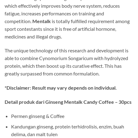
which effectively improves body nerve system, reduces
fatigue, increases performances on training and
competition.
Mentalk
is totally fulfilled requirement among
sport contestants since it is free of artificial hormone,
medicines and illegal drugs.
The unique technology of this research and development is
able to combine Cynomorium Songaricum with hydrolyzed
protein, which then boost up its curative effect. This has
greatly surpassed from common formulation.
*Disclaimer: Result may vary depends on individual.
Detail produk dari Ginseng Mentalk Candy Coffee – 30pcs
Permen ginseng & Coffee
Kandungan ginseng, protein terhidrolisis, enzim, buah
delima, dan malt tulen