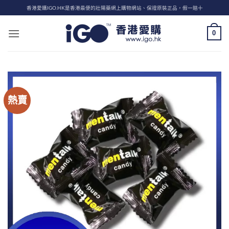
Skip
香港愛購IGO.HK是香港最便的壯陽藥網上購物網站、保證原裝正品，假一賠十
to
content
0
熱賣