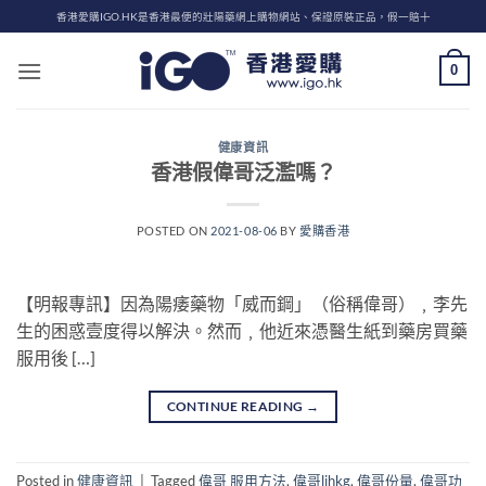
Skip
香港愛購IGO.HK是香港最便的壯陽藥網上購物網站、保證原裝正品，假一賠十
to
content
0
健康資訊
香港假偉哥泛濫嗎？
POSTED ON
2021-08-06
BY
愛購香港
【明報專訊】因為陽痿藥物「威而鋼」（俗稱偉哥）﹐李先
生的困惑壹度得以解決。然而﹐他近來憑醫生紙到藥房買藥
服用後 […]
CONTINUE READING
→
Posted in
健康資訊
|
Tagged
偉哥 服用方法
,
偉哥lihkg
,
偉哥份量
,
偉哥功