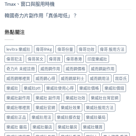
Tmax、窗口與服用時機
韓國奇力片副作用「真係咁低」？
熱點關注
levitra 樂威壯
偉哥lihkg
偉哥份量
偉哥功效
偉哥 服用方法
偉哥犯法
偉哥英文
偉哥買
偉哥香港
印度樂威壯
奇力片 未經註冊
威而鋼作用
威而鋼價格
威而鋼副作用
威而鋼哪裡買
威而鋼心得
威而鋼犀利士
威而鋼用法
屈臣氏
樂威壯
樂威壯ptt
樂威壯使用心得
樂威壯價格
樂威壯價錢
樂威壯副作用
樂威壯 副作用
樂威壯功效
樂威壯台灣官網
樂威壯哪裡買
樂威壯官網
樂威壯效果
樂威壯服用方法
樂威壯正品
樂威壯用法
樂威壯膜衣錠
樂威壯藥局
樂威壯 藥局
樂威壯藥店
樂威壯藥房
樂威壯購買