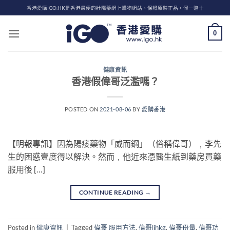
Skip
香港愛購IGO.HK是香港最便的壯陽藥網上購物網站、保證原裝正品，假一賠十
to
content
0
健康資訊
香港假偉哥泛濫嗎？
POSTED ON
2021-08-06
BY
愛購香港
【明報專訊】因為陽痿藥物「威而鋼」（俗稱偉哥）﹐李先
生的困惑壹度得以解決。然而﹐他近來憑醫生紙到藥房買藥
服用後 […]
CONTINUE READING
→
Posted in
健康資訊
|
Tagged
偉哥 服用方法
,
偉哥lihkg
,
偉哥份量
,
偉哥功