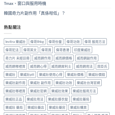
Tmax、窗口與服用時機
韓國奇力片副作用「真係咁低」？
熱點關注
levitra 樂威壯
偉哥lihkg
偉哥份量
偉哥功效
偉哥 服用方法
偉哥犯法
偉哥英文
偉哥買
偉哥香港
印度樂威壯
奇力片 未經註冊
威而鋼作用
威而鋼價格
威而鋼副作用
威而鋼哪裡買
威而鋼心得
威而鋼犀利士
威而鋼用法
屈臣氏
樂威壯
樂威壯ptt
樂威壯使用心得
樂威壯價格
樂威壯價錢
樂威壯副作用
樂威壯 副作用
樂威壯功效
樂威壯台灣官網
樂威壯哪裡買
樂威壯官網
樂威壯效果
樂威壯服用方法
樂威壯正品
樂威壯用法
樂威壯膜衣錠
樂威壯藥局
樂威壯 藥局
樂威壯藥店
樂威壯藥房
樂威壯購買