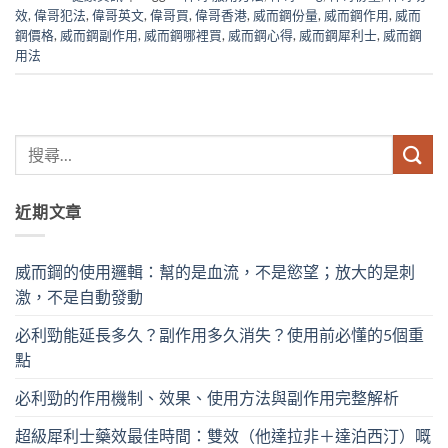
效
,
偉哥犯法
,
偉哥英文
,
偉哥買
,
偉哥香港
,
威而鋼份量
,
威而鋼作用
,
威而
鋼價格
,
威而鋼副作用
,
威而鋼哪裡買
,
威而鋼心得
,
威而鋼犀利士
,
威而鋼
用法
近期文章
威而鋼的使用邏輯：幫的是血流，不是慾望；放大的是刺
激，不是自動發動
必利勁能延長多久？副作用多久消失？使用前必懂的5個重
點
必利勁的作用機制、效果、使用方法與副作用完整解析
超級犀利士藥效最佳時間：雙效（他達拉非＋達泊西汀）嘅