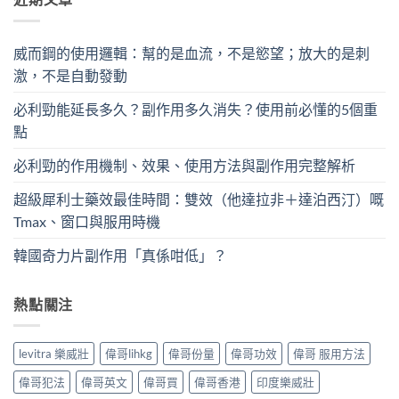
威而鋼的使用邏輯：幫的是血流，不是慾望；放大的是刺
激，不是自動發動
必利勁能延長多久？副作用多久消失？使用前必懂的5個重
點
必利勁的作用機制、效果、使用方法與副作用完整解析
超級犀利士藥效最佳時間：雙效（他達拉非＋達泊西汀）嘅
Tmax、窗口與服用時機
韓國奇力片副作用「真係咁低」？
熱點關注
levitra 樂威壯
偉哥lihkg
偉哥份量
偉哥功效
偉哥 服用方法
偉哥犯法
偉哥英文
偉哥買
偉哥香港
印度樂威壯