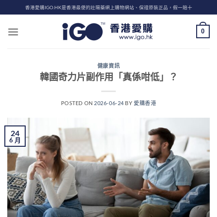
Skip
香港愛購IGO.HK是香港最便的壯陽藥網上購物網站、保證原裝正品，假一賠十
to
content
0
健康資訊
韓國奇力片副作用「真係咁低」？
POSTED ON
2026-06-24
BY
愛購香港
24
6 月