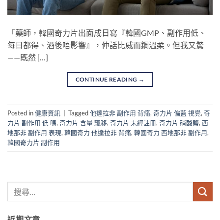
「藥師，韓國奇力片出面成日寫『韓國GMP、副作用低、
每日都得、酒後唔影響』，仲話比威而鋼溫柔。但我又驚
——既然 […]
CONTINUE READING
→
Posted in
健康資訊
|
Tagged
他達拉非 副作用 背痛
,
奇力片 偏藍 視覺
,
奇
力片 副作用 低 嗎
,
奇力片 含量 飄移
,
奇力片 未經註冊
,
奇力片 硝酸鹽
,
西
地那非 副作用 表現
,
韓國奇力 他達拉非 背痛
,
韓國奇力 西地那非 副作用
,
韓國奇力片 副作用
近期文章