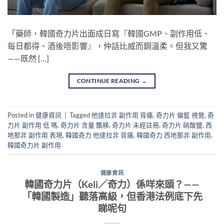
「藥師，韓國奇力片出面成日寫『韓國GMP、副作用低、
每日都得、酒後唔影響』，仲話比威而鋼溫柔。但我又驚
——既然 […]
CONTINUE READING
→
Posted in
健康資訊
|
Tagged
他達拉非 副作用 背痛
,
奇力片 偏藍 視覺
,
奇
力片 副作用 低 嗎
,
奇力片 含量 飄移
,
奇力片 未經註冊
,
奇力片 硝酸鹽
,
西
地那非 副作用 表現
,
韓國奇力 他達拉非 背痛
,
韓國奇力 西地那非 副作用
,
韓國奇力片 副作用
健康資訊
韓國奇力片（Keli／奇力）係咩來頭？——
「韓國製造」聽落高級，但香港法例底下先
睇呢句