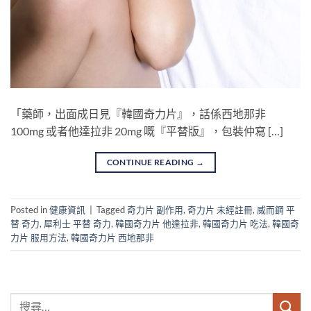
「藥師，出面成日見『韓國奇力片』，話係西地那非
100mg​ 或者他達拉非 20mg​ 嘅『平替版』，包裝仲寫 […]
CONTINUE READING
→
Posted in
健康資訊
|
Tagged
奇力片 副作用
,
奇力片 未經註冊
,
威而鋼 平
替 奇力
,
犀利士 平替 奇力
,
韓國奇力片 他達拉非
,
韓國奇力片 吃法
,
韓國奇
力片 服用方法
,
韓國奇力片 西地那非