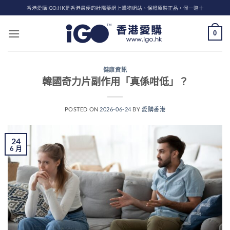
Skip
香港愛購IGO.HK是香港最便的壯陽藥網上購物網站、保證原裝正品，假一賠十
to
content
0
健康資訊
韓國奇力片副作用「真係咁低」？
POSTED ON
2026-06-24
BY
愛購香港
24
6 月