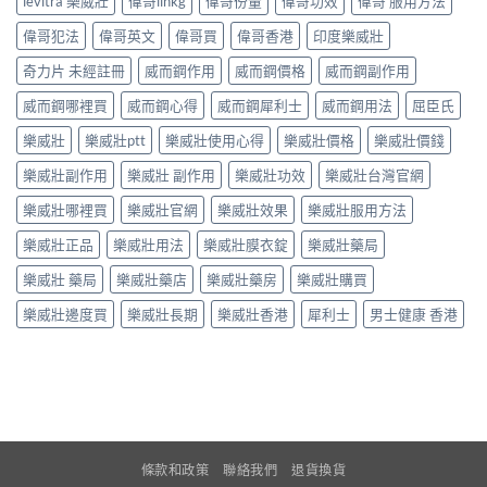
levitra 樂威壯
偉哥lihkg
偉哥份量
偉哥功效
偉哥 服用方法
偉哥犯法
偉哥英文
偉哥買
偉哥香港
印度樂威壯
奇力片 未經註冊
威而鋼作用
威而鋼價格
威而鋼副作用
威而鋼哪裡買
威而鋼心得
威而鋼犀利士
威而鋼用法
屈臣氏
樂威壯
樂威壯ptt
樂威壯使用心得
樂威壯價格
樂威壯價錢
樂威壯副作用
樂威壯 副作用
樂威壯功效
樂威壯台灣官網
樂威壯哪裡買
樂威壯官網
樂威壯效果
樂威壯服用方法
樂威壯正品
樂威壯用法
樂威壯膜衣錠
樂威壯藥局
樂威壯 藥局
樂威壯藥店
樂威壯藥房
樂威壯購買
樂威壯邊度買
樂威壯長期
樂威壯香港
犀利士
男士健康 香港
條款和政策
聯絡我們
退貨換貨