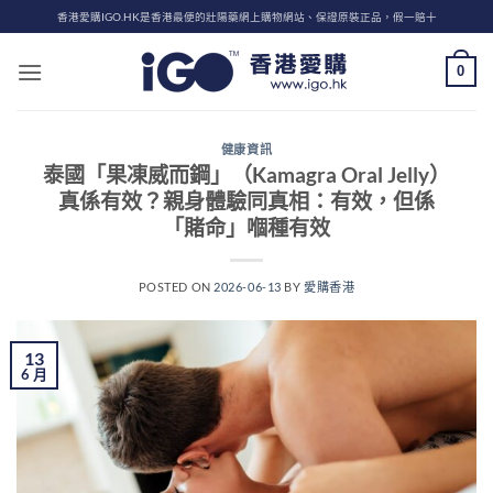
Skip
香港愛購IGO.HK是香港最便的壯陽藥網上購物網站、保證原裝正品，假一賠十
to
content
0
健康資訊
泰國「果凍威而鋼」（Kamagra Oral Jelly）
真係有效？親身體驗同真相：有效，但係
「賭命」嗰種有效
POSTED ON
2026-06-13
BY
愛購香港
13
6 月