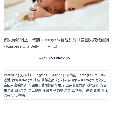
如果你喺網上、代購、Telegram 群組見到「泰國果凍威而鋼
/ Kamagra Oral Jelly」，宣 […]
CONTINUE READING
→
Posted in
健康資訊
|
Tagged
HK-XXXXX 註冊編號
,
Kamagra Oral Jelly
香港
,
假冒 Kamagra 抽驗
,
壯陽產品
,
泌尿科
,
泰國果凍 Kamagra 有效嗎
,
泰國果凍威而鋼
,
泰國果凍威而鋼副作用
,
泰國果凍威而鋼未經註冊
,
泰國
果凍威而鋼禁忌
,
男士健康
,
脷底丸 硝酸鹽 禁忌
,
西地那非 果凍 風險
,
非法
管有第1部毒藥