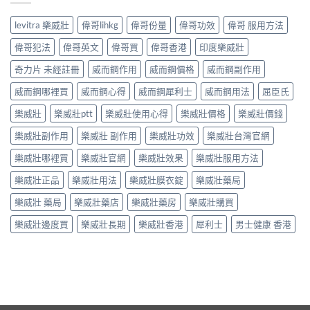
levitra 樂威壯
偉哥lihkg
偉哥份量
偉哥功效
偉哥 服用方法
偉哥犯法
偉哥英文
偉哥買
偉哥香港
印度樂威壯
奇力片 未經註冊
威而鋼作用
威而鋼價格
威而鋼副作用
威而鋼哪裡買
威而鋼心得
威而鋼犀利士
威而鋼用法
屈臣氏
樂威壯
樂威壯ptt
樂威壯使用心得
樂威壯價格
樂威壯價錢
樂威壯副作用
樂威壯 副作用
樂威壯功效
樂威壯台灣官網
樂威壯哪裡買
樂威壯官網
樂威壯效果
樂威壯服用方法
樂威壯正品
樂威壯用法
樂威壯膜衣錠
樂威壯藥局
樂威壯 藥局
樂威壯藥店
樂威壯藥房
樂威壯購買
樂威壯邊度買
樂威壯長期
樂威壯香港
犀利士
男士健康 香港