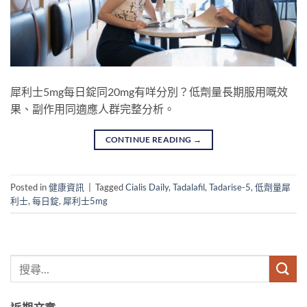
犀利士5mg每日錠同20mg有咩分別？低劑量長期服用嘅效
果、副作用同適應人群完整分析。
CONTINUE READING
→
Posted in
健康資訊
|
Tagged
Cialis Daily
,
Tadalafil
,
Tadarise-5
,
低劑量犀
利士
,
每日錠
,
犀利士5mg