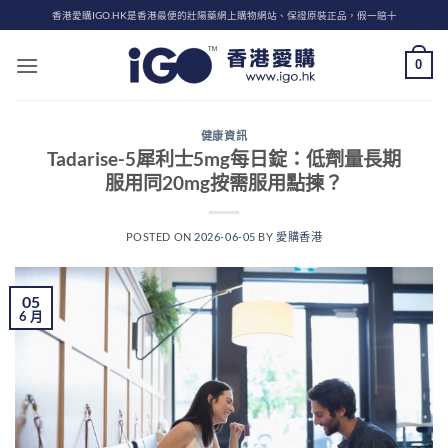
Skip
香港愛購IGO.HK是香港最便的壯陽藥網上購物網站、保證原裝正品，假一賠十
to
content
0
健康資訊
Tadarise-5犀利士5mg每日錠：低劑量長期
服用同20mg按需服用點揀？
POSTED ON
2026-06-05
BY
愛購香港
05
6 月