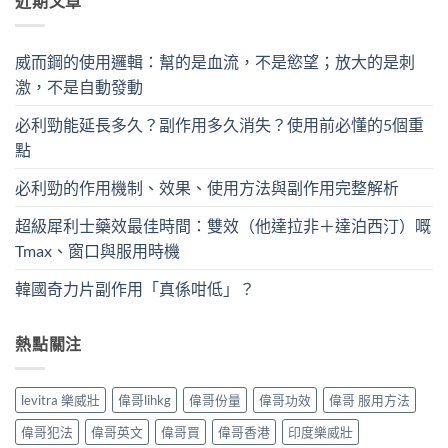
近期文章
威而鋼的使用邏輯：幫的是血流，不是慾望；放大的是刺
激，不是自動發動
必利勁能延長多久？副作用多久消失？使用前必懂的5個重
點
必利勁的作用機制、效果、使用方法與副作用完整解析
超級犀利士藥效最佳時間：雙效（他達拉非＋達泊西汀）嘅
Tmax、窗口與服用時機
韓國奇力片副作用「真係咁低」？
熱點關注
levitra 樂威壯
偉哥lihkg
偉哥份量
偉哥功效
偉哥 服用方法
偉哥犯法
偉哥英文
偉哥買
偉哥香港
印度樂威壯