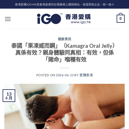
Skip
香港愛購IGO.HK是香港最便的壯陽藥網上購物網站、保證原裝正品，假一賠十
to
content
0
健康資訊
泰國「果凍威而鋼」（Kamagra Oral Jelly）
真係有效？親身體驗同真相：有效，但係
「賭命」嗰種有效
POSTED ON
2026-06-13
BY
愛購香港
13
6 月