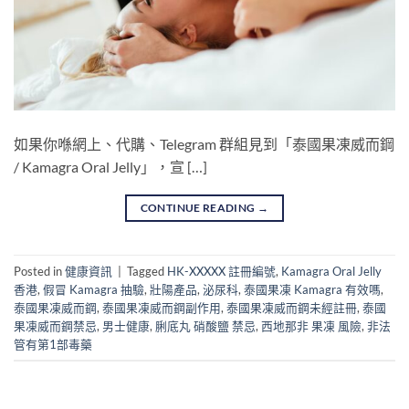
如果你喺網上、代購、Telegram 群組見到「泰國果凍威而鋼
/ Kamagra Oral Jelly」，宣 […]
CONTINUE READING
→
Posted in
健康資訊
|
Tagged
HK-XXXXX 註冊編號
,
Kamagra Oral Jelly
香港
,
假冒 Kamagra 抽驗
,
壯陽產品
,
泌尿科
,
泰國果凍 Kamagra 有效嗎
,
泰國果凍威而鋼
,
泰國果凍威而鋼副作用
,
泰國果凍威而鋼未經註冊
,
泰國
果凍威而鋼禁忌
,
男士健康
,
脷底丸 硝酸鹽 禁忌
,
西地那非 果凍 風險
,
非法
管有第1部毒藥