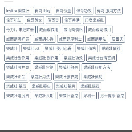
levitra 樂威壯
偉哥lihkg
偉哥份量
偉哥功效
偉哥 服用方法
偉哥犯法
偉哥英文
偉哥買
偉哥香港
印度樂威壯
奇力片 未經註冊
威而鋼作用
威而鋼價格
威而鋼副作用
威而鋼哪裡買
威而鋼心得
威而鋼犀利士
威而鋼用法
屈臣氏
樂威壯
樂威壯ptt
樂威壯使用心得
樂威壯價格
樂威壯價錢
樂威壯副作用
樂威壯 副作用
樂威壯功效
樂威壯台灣官網
樂威壯哪裡買
樂威壯官網
樂威壯效果
樂威壯服用方法
樂威壯正品
樂威壯用法
樂威壯膜衣錠
樂威壯藥局
樂威壯 藥局
樂威壯藥店
樂威壯藥房
樂威壯購買
樂威壯邊度買
樂威壯長期
樂威壯香港
犀利士
男士健康 香港