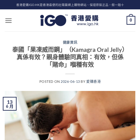
Skip
香港愛購IGO.HK是香港最便的壯陽藥網上購物網站、保證原裝正品，假一賠十
to
content
0
健康資訊
泰國「果凍威而鋼」（Kamagra Oral Jelly）
真係有效？親身體驗同真相：有效，但係
「賭命」嗰種有效
POSTED ON
2026-06-13
BY
愛購香港
13
6 月