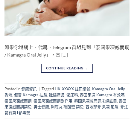
如果你喺網上、代購、Telegram 群組見到「泰國果凍威而鋼
/ Kamagra Oral Jelly」，宣 […]
CONTINUE READING
→
Posted in
健康資訊
|
Tagged
HK-XXXXX 註冊編號
,
Kamagra Oral Jelly
香港
,
假冒 Kamagra 抽驗
,
壯陽產品
,
泌尿科
,
泰國果凍 Kamagra 有效嗎
,
泰國果凍威而鋼
,
泰國果凍威而鋼副作用
,
泰國果凍威而鋼未經註冊
,
泰國
果凍威而鋼禁忌
,
男士健康
,
脷底丸 硝酸鹽 禁忌
,
西地那非 果凍 風險
,
非法
管有第1部毒藥