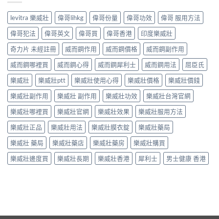
levitra 樂威壯
偉哥lihkg
偉哥份量
偉哥功效
偉哥 服用方法
偉哥犯法
偉哥英文
偉哥買
偉哥香港
印度樂威壯
奇力片 未經註冊
威而鋼作用
威而鋼價格
威而鋼副作用
威而鋼哪裡買
威而鋼心得
威而鋼犀利士
威而鋼用法
屈臣氏
樂威壯
樂威壯ptt
樂威壯使用心得
樂威壯價格
樂威壯價錢
樂威壯副作用
樂威壯 副作用
樂威壯功效
樂威壯台灣官網
樂威壯哪裡買
樂威壯官網
樂威壯效果
樂威壯服用方法
樂威壯正品
樂威壯用法
樂威壯膜衣錠
樂威壯藥局
樂威壯 藥局
樂威壯藥店
樂威壯藥房
樂威壯購買
樂威壯邊度買
樂威壯長期
樂威壯香港
犀利士
男士健康 香港