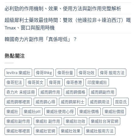
必利勁的作用機制、效果、使用方法與副作用完整解析
超級犀利士藥效最佳時間：雙效（他達拉非＋達泊西汀）嘅
Tmax、窗口與服用時機
韓國奇力片副作用「真係咁低」？
熱點關注
levitra 樂威壯
偉哥lihkg
偉哥份量
偉哥功效
偉哥 服用方法
偉哥犯法
偉哥英文
偉哥買
偉哥香港
印度樂威壯
奇力片 未經註冊
威而鋼作用
威而鋼價格
威而鋼副作用
威而鋼哪裡買
威而鋼心得
威而鋼犀利士
威而鋼用法
屈臣氏
樂威壯
樂威壯ptt
樂威壯使用心得
樂威壯價格
樂威壯價錢
樂威壯副作用
樂威壯 副作用
樂威壯功效
樂威壯台灣官網
樂威壯哪裡買
樂威壯官網
樂威壯效果
樂威壯服用方法