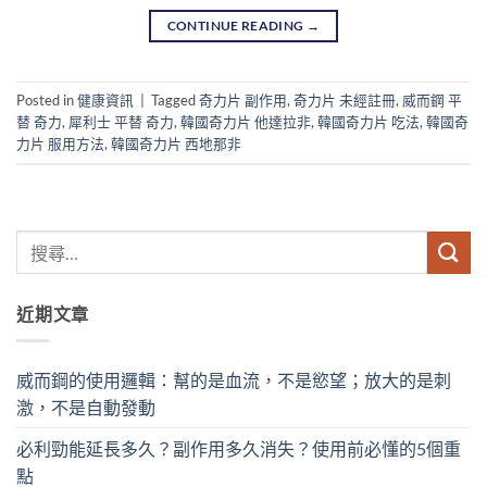
CONTINUE READING
→
Posted in
健康資訊
|
Tagged
奇力片 副作用
,
奇力片 未經註冊
,
威而鋼 平
替 奇力
,
犀利士 平替 奇力
,
韓國奇力片 他達拉非
,
韓國奇力片 吃法
,
韓國奇
力片 服用方法
,
韓國奇力片 西地那非
近期文章
威而鋼的使用邏輯：幫的是血流，不是慾望；放大的是刺
激，不是自動發動
必利勁能延長多久？副作用多久消失？使用前必懂的5個重
點