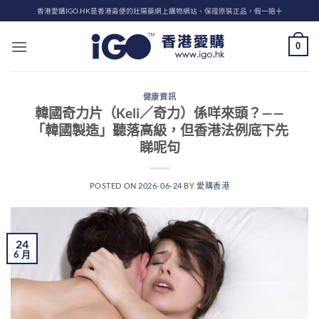
Skip
香港愛購IGO.HK是香港最便的壯陽藥網上購物網站、保證原裝正品，假一賠十
to
content
0
健康資訊
韓國奇力片（Keli／奇力）係咩來頭？——
「韓國製造」聽落高級，但香港法例底下先
睇呢句
POSTED ON
2026-06-24
BY
愛購香港
24
6 月