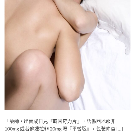
「藥師，出面成日見『韓國奇力片』，話係西地那非
100mg​ 或者他達拉非 20mg​ 嘅『平替版』，包裝仲寫 […]