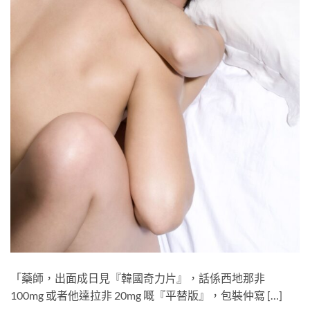
「藥師，出面成日見『韓國奇力片』，話係西地那非
100mg​ 或者他達拉非 20mg​ 嘅『平替版』，包裝仲寫 […]