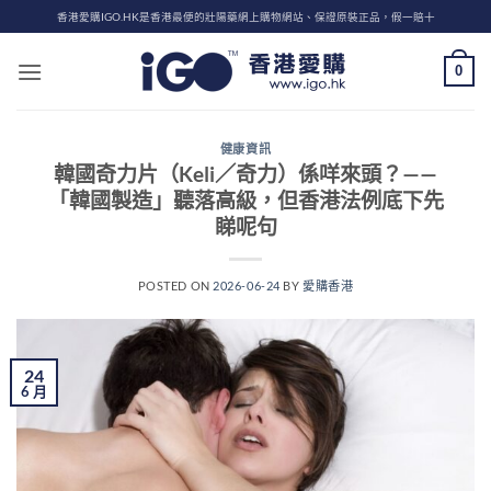
Skip
香港愛購IGO.HK是香港最便的壯陽藥網上購物網站、保證原裝正品，假一賠十
to
content
0
健康資訊
韓國奇力片（Keli／奇力）係咩來頭？——
「韓國製造」聽落高級，但香港法例底下先
睇呢句
POSTED ON
2026-06-24
BY
愛購香港
24
6 月