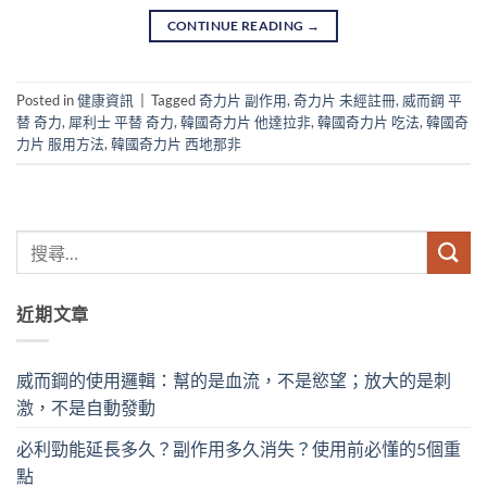
CONTINUE READING
→
Posted in
健康資訊
|
Tagged
奇力片 副作用
,
奇力片 未經註冊
,
威而鋼 平
替 奇力
,
犀利士 平替 奇力
,
韓國奇力片 他達拉非
,
韓國奇力片 吃法
,
韓國奇
力片 服用方法
,
韓國奇力片 西地那非
近期文章
威而鋼的使用邏輯：幫的是血流，不是慾望；放大的是刺
激，不是自動發動
必利勁能延長多久？副作用多久消失？使用前必懂的5個重
點