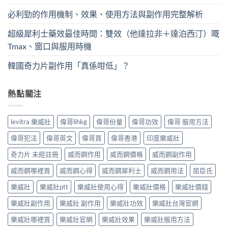
必利勁的作用機制、效果、使用方法與副作用完整解析
超級犀利士藥效最佳時間：雙效（他達拉非＋達泊西汀）嘅
Tmax、窗口與服用時機
韓國奇力片副作用「真係咁低」？
熱點關注
levitra 樂威壯
偉哥lihkg
偉哥份量
偉哥功效
偉哥 服用方法
偉哥犯法
偉哥英文
偉哥買
偉哥香港
印度樂威壯
奇力片 未經註冊
威而鋼作用
威而鋼價格
威而鋼副作用
威而鋼哪裡買
威而鋼心得
威而鋼犀利士
威而鋼用法
屈臣氏
樂威壯
樂威壯ptt
樂威壯使用心得
樂威壯價格
樂威壯價錢
樂威壯副作用
樂威壯 副作用
樂威壯功效
樂威壯台灣官網
樂威壯哪裡買
樂威壯官網
樂威壯效果
樂威壯服用方法