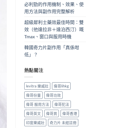
必利勁的作用機制、效果、使
用方法與副作用完整解析
超級犀利士藥效最佳時間：雙
效（他達拉非＋達泊西汀）嘅
Tmax、窗口與服用時機
韓國奇力片副作用「真係咁
低」？
熱點關注
levitra 樂威壯
偉哥lihkg
偉哥份量
偉哥功效
偉哥 服用方法
偉哥犯法
偉哥英文
偉哥買
偉哥香港
印度樂威壯
奇力片 未經註冊