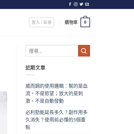
登入 / 註冊
購物車
0
近期文章
威而鋼的使用邏輯：幫的是血
流，不是慾望；放大的是刺
激，不是自動發動
必利勁能延長多久？副作用多
久消失？使用前必懂的5個重
點