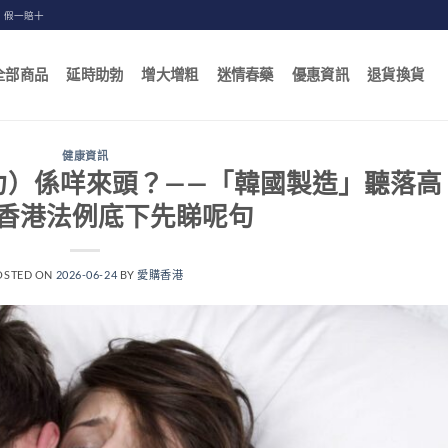
，假一賠十
全部商品
延時助勃
增大增粗
迷情春藥
優惠資訊
退貨換貨
健康資訊
奇力）係咩來頭？——「韓國製造」聽落高
香港法例底下先睇呢句
OSTED ON
2026-06-24
BY
愛購香港