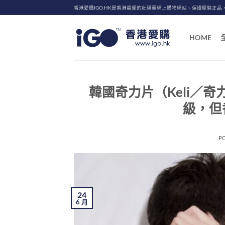
Skip
香港愛購IGO.HK是香港最便的壯陽藥網上購物網站、保證原裝正品
to
content
HOME
韓國奇力片（Keli／
級，但
P
24
6 月