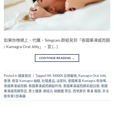
如果你喺網上、代購、Telegram 群組見到「泰國果凍威而鋼
/ Kamagra Oral Jelly」，宣 […]
CONTINUE READING
→
Posted in
健康資訊
|
Tagged
HK-XXXXX 註冊編號
,
Kamagra Oral Jelly
香港
,
假冒 Kamagra 抽驗
,
壯陽產品
,
泌尿科
,
泰國果凍 Kamagra 有效嗎
,
泰國果凍威而鋼
,
泰國果凍威而鋼副作用
,
泰國果凍威而鋼未經註冊
,
泰國
果凍威而鋼禁忌
,
男士健康
,
脷底丸 硝酸鹽 禁忌
,
西地那非 果凍 風險
,
非法
管有第1部毒藥