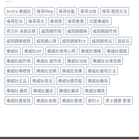
levitra 樂威壯
偉哥lihkg
偉哥份量
偉哥功效
偉哥 服用方法
偉哥犯法
偉哥英文
偉哥買
偉哥香港
印度樂威壯
奇力片 未經註冊
威而鋼作用
威而鋼價格
威而鋼副作用
威而鋼哪裡買
威而鋼心得
威而鋼犀利士
威而鋼用法
屈臣氏
樂威壯
樂威壯ptt
樂威壯使用心得
樂威壯價格
樂威壯價錢
樂威壯副作用
樂威壯 副作用
樂威壯功效
樂威壯台灣官網
樂威壯哪裡買
樂威壯官網
樂威壯效果
樂威壯服用方法
樂威壯正品
樂威壯用法
樂威壯膜衣錠
樂威壯藥局
樂威壯 藥局
樂威壯藥店
樂威壯藥房
樂威壯購買
樂威壯邊度買
樂威壯長期
樂威壯香港
犀利士
男士健康 香港