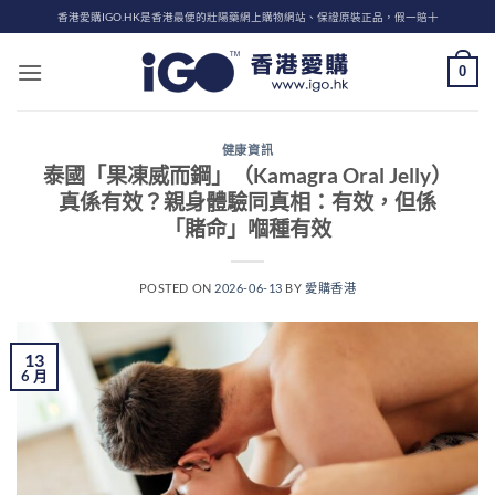
Skip
香港愛購IGO.HK是香港最便的壯陽藥網上購物網站、保證原裝正品，假一賠十
to
content
0
健康資訊
泰國「果凍威而鋼」（Kamagra Oral Jelly）
真係有效？親身體驗同真相：有效，但係
「賭命」嗰種有效
POSTED ON
2026-06-13
BY
愛購香港
13
6 月