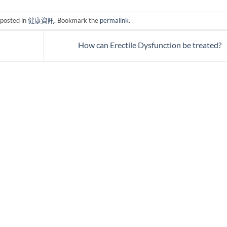
 posted in
健康資訊
. Bookmark the
permalink
.
How can Erectile Dysfunction be treated?