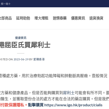
，假一賠十
全部商品
延時助勃
增大增粗
迷情春藥
優惠資訊
退貨換貨
健康資訊
港屈臣氏買犀利士
OSTED ON
2023-06-29
BY
愛購香港
壹種處方藥，用於治療勃起功能障礙和肺動脈高壓癥。壹般情況
處方藥和健康產品，但是否能夠購買到
犀利士
可能會有所不同。
詢醫生，並獲取壹份合法的處方才能在合法的藥店購買。但是我
到付款保護隱私。
點擊購買
https://www.igo.hk/product/cialis