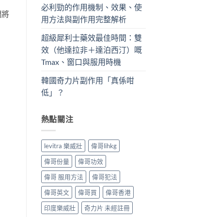
必利勁的作用機制、效果、使
們將
用方法與副作用完整解析
超級犀利士藥效最佳時間：雙
效（他達拉非＋達泊西汀）嘅
Tmax、窗口與服用時機
韓國奇力片副作用「真係咁
低」？
熱點關注
levitra 樂威壯
偉哥lihkg
偉哥份量
偉哥功效
偉哥 服用方法
偉哥犯法
偉哥英文
偉哥買
偉哥香港
印度樂威壯
奇力片 未經註冊