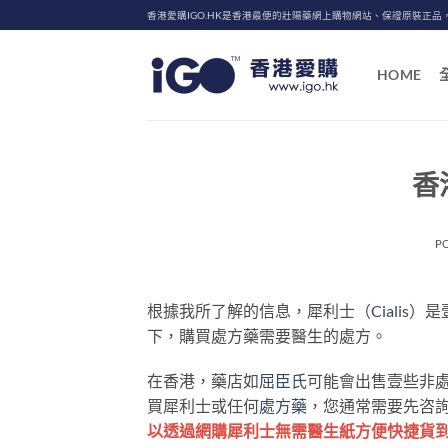
Skip
香港愛購IGO.HK是香港最便的壯陽藥網上購物網站、保證原裝正品
to
content
HOME
香
P
根據我所了解的信息，犀利士（
Cialis
）是
下，購買處方藥需要醫生的處方。
在香港，藥店如
屈臣氏
可能會出售壹些非
買犀利士或任何
處方藥
，您通常需要先咨
以透過網購犀利士無需醫生紙方便快捷貨