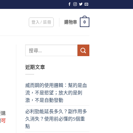
登入 / 註冊
購物車
0
近期文章
威而鋼的使用邏輯：幫的是血
流，不是慾望；放大的是刺
激，不是自動發動
必利勁能延長多久？副作用多
要購
久消失？使用前必懂的5個重
們
可
點