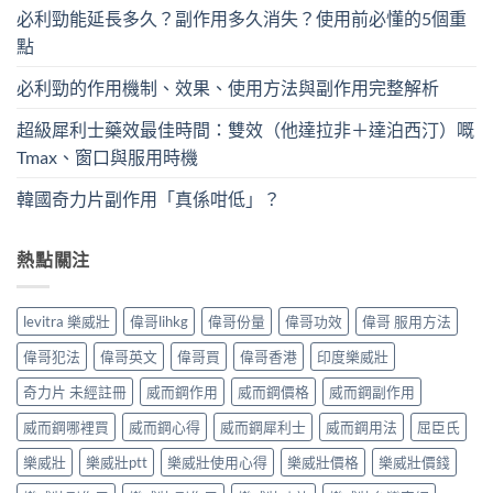
必利勁能延長多久？副作用多久消失？使用前必懂的5個重
點
必利勁的作用機制、效果、使用方法與副作用完整解析
超級犀利士藥效最佳時間：雙效（他達拉非＋達泊西汀）嘅
Tmax、窗口與服用時機
韓國奇力片副作用「真係咁低」？
熱點關注
levitra 樂威壯
偉哥lihkg
偉哥份量
偉哥功效
偉哥 服用方法
偉哥犯法
偉哥英文
偉哥買
偉哥香港
印度樂威壯
奇力片 未經註冊
威而鋼作用
威而鋼價格
威而鋼副作用
威而鋼哪裡買
威而鋼心得
威而鋼犀利士
威而鋼用法
屈臣氏
樂威壯
樂威壯ptt
樂威壯使用心得
樂威壯價格
樂威壯價錢