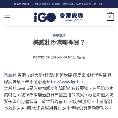
Skip
香港愛購IGO.HK是香港最便的壯陽藥網上購物網站、保證原裝正品，假一賠十
to
content
0
健康資訊
樂威壯香港哪裡買？
POSTED ON
2021-04-07
BY
愛購香港
樂威壯
香港
立威大
是壯陽助勃起增硬 印度樂威壯學名藥 糖
尿病陽痿不舉不硬治療
https://www.igo.hk/
樂威壯
Levitra
是治療勃起功能障礙的有效藥物，有易溶於水
的特性，被視為陽痿治療具有最直接的效果。根據每個人體
質差異和身體狀況，於性行為前15-30分鐘服用。比威爾剛
長效約5-8小時,大多數服用者在24小時後仍具有勃起功效。