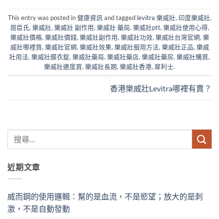
This entry was posted in
健康資訊
and tagged
levitra 樂威壯
,
印度樂威壯
,
屈臣氏
,
樂威壯
,
樂威壯 副作用
,
樂威壯 藥局
,
樂威壯ptt
,
樂威壯使用心得
,
樂威壯價格
,
樂威壯價錢
,
樂威壯副作用
,
樂威壯功效
,
樂威壯台灣官網
,
樂
威壯哪裡買
,
樂威壯官網
,
樂威壯效果
,
樂威壯服用方法
,
樂威壯正品
,
樂威
壯用法
,
樂威壯膜衣錠
,
樂威壯藥局
,
樂威壯藥店
,
樂威壯藥房
,
樂威壯購買
,
樂威壯邊度買
,
樂威壯長期
,
樂威壯香港
,
犀利士
.
香港樂威壯Levitra哪裡有賣？
近期文章
威而鋼的使用邏輯：幫的是血流，不是慾望；放大的是刺
激，不是自動發動