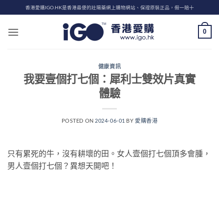
Skip
香港愛購IGO.HK是香港最便的壯陽藥網上購物網站、保證原裝正品，假一賠十
to
content
0
健康資訊
我要壹個打七個：犀利士雙效片真實
體驗
POSTED ON
2024-06-01
BY
愛購香港
只有累死的牛，沒有耕壞的田。女人壹個打七個頂多會腫，
男人壹個打七個？異想天開吧！