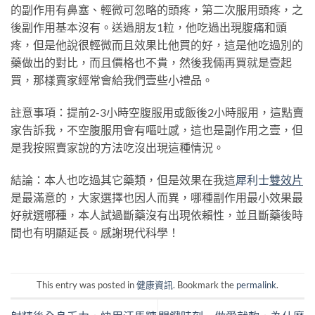
的副作用有鼻塞、輕微可忽略的頭疼，第二次服用頭疼，之
後副作用基本沒有。送過朋友1粒，他吃過出現腹痛和頭
疼，但是他說很輕微而且效果比他買的好，這是他吃過別的
藥做出的對比，而且價格也不貴，然後我倆再買就是壹起
買，那樣賣家經常會給我們壹些小禮品。
註意事項：提前2-3小時空腹服用或飯後2小時服用，這點賣
家告訴我，不空腹服用會有嘔吐感，這也是副作用之壹，但
是我按照賣家說的方法吃沒出現這種情況。
結論：本人也吃過其它藥類，但是效果在我這
犀利士
雙效片
是最滿意的，大家選擇也因人而異，哪種副作用最小效果最
好就選哪種，本人試過斷藥沒有出現依賴性，並且斷藥後時
間也有明顯延長。感謝現代科學！
This entry was posted in
健康資訊
. Bookmark the
permalink
.