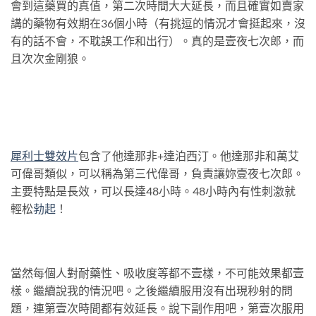
會到這藥買的真值，第二次時間大大延長，而且確實如賣家
講的藥物有效期在36個小時（有挑逗的情況才會挺起來，沒
有的話不會，不耽誤工作和出行）。真的是壹夜七次郎，而
且次次金剛狼。
犀利士雙效
片
包含了他達那非+達泊西汀。他達那非和萬艾
可偉哥類似，可以稱為第三代偉哥，負責讓妳壹夜七次郎。
主要特點是長效，可以長達48小時。48小時內有性刺激就
輕松
勃起
！
當然每個人對耐藥性、吸收度等都不壹樣，不可能效果都壹
樣。繼續說我的情況吧。之後繼續服用沒有出現秒射的問
題，連第壹次時間都有效延長。說下副作用吧，第壹次服用