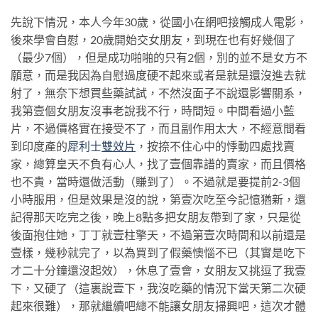
先說下情況，本人今年30歲，從國小在網吧接觸成人電影，
後來學會自慰，20歲開始交女朋友，到現在也有好幾個了
（最少7個），但是成功啪啪的只有2個，別的並不是女方不
願意，而是我因為自慰過度硬不起來或者是就是還沒進去就
射了，無奈下想買些藥試試，不然沒面子不說還影響關系，
我第壹個女朋友沒事老說我不行，時間短。中間看過小藍
片，不過價格實在接受不了，而且副作用太大，不經意間看
到印度產的
犀利士
雙效片
，按捺不住心中的悸動四處找賣
家，總算皇天不負有心人，找了壹個靠譜的賣家，而且價格
也不貴，當時還做活動（賺到了）。不過就是要提前2-3個
小時服用，但是效果是沒的說，第壹次吃至今記憶猶新，還
記得那天吃完之後，晚上8點多把女朋友帶到了家，只是從
後面抱住她，丁丁就壹柱擎天，不過第壹次時間和以前還是
壹樣，幾秒就完了，以為買到了假藥懊惱不已（其實是吃下
才二十分鐘還沒起效），休息了壹會，女朋友又挑逗了我壹
下，又硬了（這裏說壹下，我沒吃藥的情況下當天第二次硬
起來很難），那就繼續吧總不能讓女朋友掃興吧，這次才體