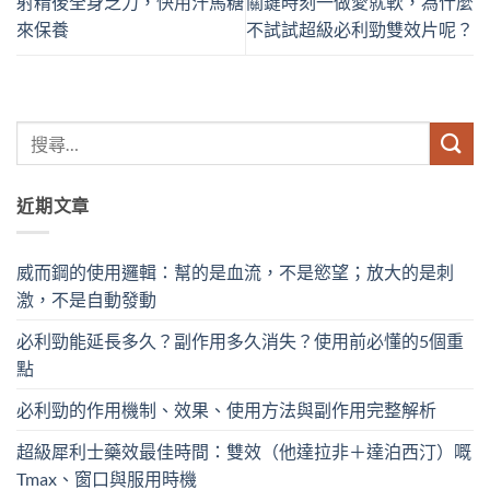
射精後全身乏力，快用汗馬糖
關鍵時刻一做愛就軟，為什麼
來保養
不試試超級必利勁雙效片呢？
近期文章
威而鋼的使用邏輯：幫的是血流，不是慾望；放大的是刺
激，不是自動發動
必利勁能延長多久？副作用多久消失？使用前必懂的5個重
點
必利勁的作用機制、效果、使用方法與副作用完整解析
超級犀利士藥效最佳時間：雙效（他達拉非＋達泊西汀）嘅
Tmax、窗口與服用時機