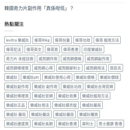
韓國奇力片副作用「真係咁低」？
熱點關注
levitra 樂威壯
偉哥lihkg
偉哥份量
偉哥功效
偉哥 服用方法
偉哥犯法
偉哥英文
偉哥買
偉哥香港
印度樂威壯
奇力片 未經註冊
威而鋼作用
威而鋼價格
威而鋼副作用
威而鋼哪裡買
威而鋼心得
威而鋼犀利士
威而鋼用法
屈臣氏
樂威壯
樂威壯ptt
樂威壯使用心得
樂威壯價格
樂威壯價錢
樂威壯副作用
樂威壯 副作用
樂威壯功效
樂威壯台灣官網
樂威壯哪裡買
樂威壯官網
樂威壯效果
樂威壯服用方法
樂威壯正品
樂威壯用法
樂威壯膜衣錠
樂威壯藥局
樂威壯 藥局
樂威壯藥店
樂威壯藥房
樂威壯購買
樂威壯邊度買
樂威壯長期
樂威壯香港
犀利士
男士健康 香港