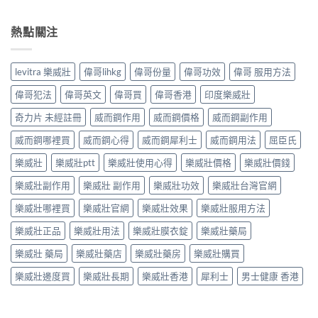
熱點關注
levitra 樂威壯
偉哥lihkg
偉哥份量
偉哥功效
偉哥 服用方法
偉哥犯法
偉哥英文
偉哥買
偉哥香港
印度樂威壯
奇力片 未經註冊
威而鋼作用
威而鋼價格
威而鋼副作用
威而鋼哪裡買
威而鋼心得
威而鋼犀利士
威而鋼用法
屈臣氏
樂威壯
樂威壯ptt
樂威壯使用心得
樂威壯價格
樂威壯價錢
樂威壯副作用
樂威壯 副作用
樂威壯功效
樂威壯台灣官網
樂威壯哪裡買
樂威壯官網
樂威壯效果
樂威壯服用方法
樂威壯正品
樂威壯用法
樂威壯膜衣錠
樂威壯藥局
樂威壯 藥局
樂威壯藥店
樂威壯藥房
樂威壯購買
樂威壯邊度買
樂威壯長期
樂威壯香港
犀利士
男士健康 香港