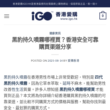
Skip
香港愛購IGO.HK是香港最便的壯陽藥網上購物網站、保證原裝正品，假一賠十
to
content
0
健康資訊
黑豹持久噴霧哪裡買？香港安全可靠
購買渠道分享
POSTED ON
2025-08-14
BY
愛購香港
黑豹持久噴霧
在香港男性市場上非常受歡迎，特別是
四代
黑豹持久噴霧
，因為它草本萃取、
延時
不麻木，能幫助男性
改善
性生活
質量。許多人想知道
黑豹持久噴霧哪裡買
才能
買到正品？本文將為你詳細介紹香港購買黑豹持久噴霧的可
靠渠道，並比較不同購買方式的價格與服務，幫助你找到最
安全、最划算的購買方式。