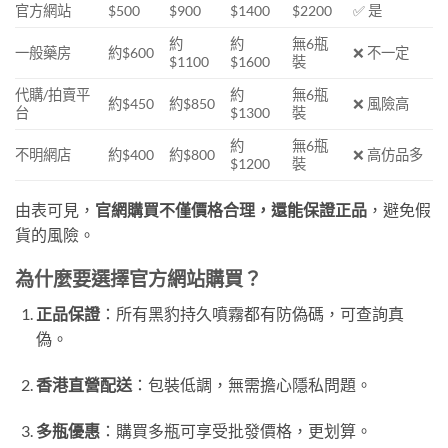
官方網站
$500
$900
$1400
$2200
✅ 是
約
約
無6瓶
一般藥房
約$600
❌ 不一定
$1100
$1600
裝
代購/拍賣平
約
無6瓶
約$450
約$850
❌ 風險高
台
$1300
裝
約
無6瓶
不明網店
約$400
約$800
❌ 高仿品多
$1200
裝
由表可見，
官網購買不僅價格合理，還能保證正品
，避免假
貨的風險。
為什麼要選擇官方網站購買？
正品保證
：所有黑豹持久噴霧都有防偽碼，可查詢真
偽。
香港直營配送
：包裝低調，無需擔心隱私問題。
多瓶優惠
：購買多瓶可享受批發價格，更划算。