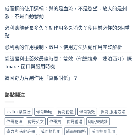
威而鋼的使用邏輯：幫的是血流，不是慾望；放大的是刺
激，不是自動發動
必利勁能延長多久？副作用多久消失？使用前必懂的5個重
點
必利勁的作用機制、效果、使用方法與副作用完整解析
超級犀利士藥效最佳時間：雙效（他達拉非＋達泊西汀）嘅
Tmax、窗口與服用時機
韓國奇力片副作用「真係咁低」？
熱點關注
levitra 樂威壯
偉哥lihkg
偉哥份量
偉哥功效
偉哥 服用方法
偉哥犯法
偉哥英文
偉哥買
偉哥香港
印度樂威壯
奇力片 未經註冊
威而鋼作用
威而鋼價格
威而鋼副作用