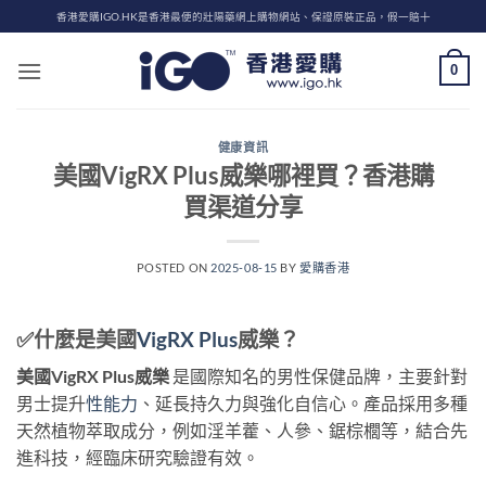
Skip
香港愛購IGO.HK是香港最便的壯陽藥網上購物網站、保證原裝正品，假一賠十
to
content
0
健康資訊
美國VigRX Plus威樂哪裡買？香港購
買渠道分享
POSTED ON
2025-08-15
BY
愛購香港
✅什麼是美國
VigRX Plus
威樂？
美國VigRX Plus威樂
是國際知名的男性保健品牌，主要針對
男士提升
性能力
、延長持久力與強化自信心。產品採用多種
天然植物萃取成分，例如淫羊藿、人參、鋸棕櫚等，結合先
進科技，經臨床研究驗證有效。