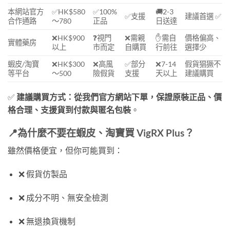
本網站官方
✅HK$580
✅100%
🚚2-3
✅支援
建議首選 ✅
合作通路
～780
正品
日送達
❌HK$900
❓視門
❌需親
✋需自
價格偏高、
實體藥房
以上
市而定
自購買
行前往
選擇少
蝦皮/淘寶
❌HK$300
❌高風
✅部分
❌7-14
假貨猖獗不
等平台
～500
險假貨
支援
天以上
建議購買
✅
建議購買方式：從我們官方網站下單，保證原裝正品、價
格合理、支援貨到付款與匿名包裝
。
📍為什麼不要在蝦皮、淘寶買 VigRX Plus？
雖然價格便宜，但你可能買到：
❌ 假貨仿製品
❌ 成分不明、無安全檢測
❌ 無退換貨機制