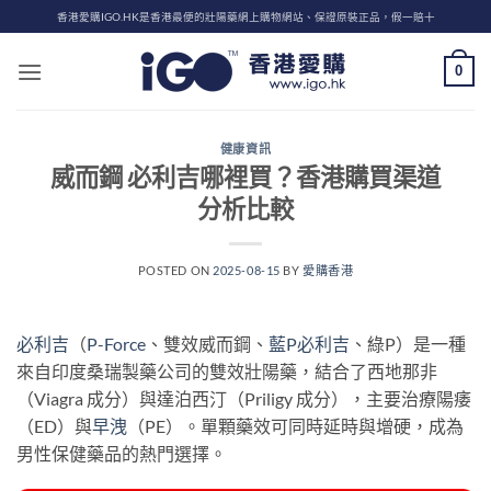
Skip
香港愛購IGO.HK是香港最便的壯陽藥網上購物網站、保證原裝正品，假一賠十
to
content
0
健康資訊
威而鋼 必利吉哪裡買？香港購買渠道
分析比較
POSTED ON
2025-08-15
BY
愛購香港
必利吉
（
P-Force
、雙效威而鋼、
藍P必利吉
、綠P）是一種
來自印度桑瑞製藥公司的雙效壯陽藥，結合了西地那非
（Viagra 成分）與達泊西汀（Priligy 成分），主要治療陽痿
（ED）與
早洩
（PE）。單顆藥效可同時延時與增硬，成為
男性保健藥品的熱門選擇。