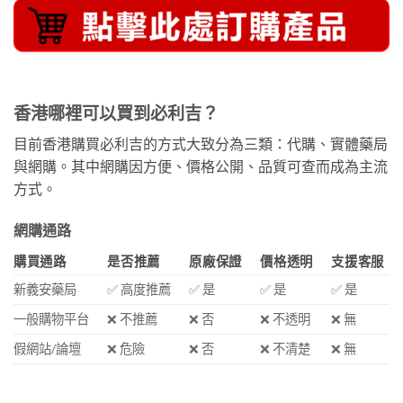
香港哪裡可以買到必利吉？
目前香港購買必利吉的方式大致分為三類：代購、實體藥局
與網購。其中網購因方便、價格公開、品質可查而成為主流
方式。
網購通路
購買通路
是否推薦
原廠保證
價格透明
支援客服
新義安藥局
✅ 高度推薦
✅ 是
✅ 是
✅ 是
一般購物平台
❌ 不推薦
❌ 否
❌ 不透明
❌ 無
假網站/論壇
❌ 危險
❌ 否
❌ 不清楚
❌ 無