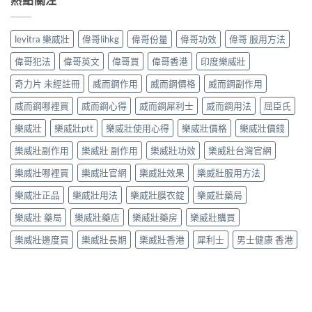
levitra 樂威壯
偉哥lihkg
偉哥份量
偉哥功效
偉哥 服用方法
偉哥犯法
偉哥英文
偉哥買
偉哥香港
印度樂威壯
奇力片 未經註冊
威而鋼作用
威而鋼價格
威而鋼副作用
威而鋼哪裡買
威而鋼心得
威而鋼犀利士
威而鋼用法
屈臣氏
樂威壯
樂威壯ptt
樂威壯使用心得
樂威壯價格
樂威壯價錢
樂威壯副作用
樂威壯 副作用
樂威壯功效
樂威壯台灣官網
樂威壯哪裡買
樂威壯官網
樂威壯效果
樂威壯服用方法
樂威壯正品
樂威壯用法
樂威壯膜衣錠
樂威壯藥局
樂威壯 藥局
樂威壯藥店
樂威壯藥房
樂威壯購買
樂威壯邊度買
樂威壯長期
樂威壯香港
犀利士
男士健康 香港