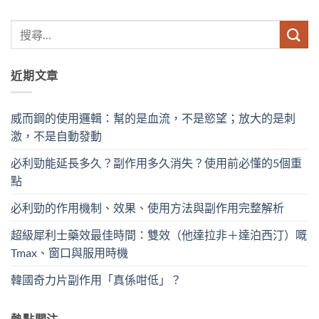
近期文章
威而鋼的使用邏輯：幫的是血流，不是慾望；放大的是刺
激，不是自動發動
必利勁能延長多久？副作用多久消失？使用前必懂的5個重
點
必利勁的作用機制、效果、使用方法與副作用完整解析
超級犀利士藥效最佳時間：雙效（他達拉非＋達泊西汀）嘅
Tmax、窗口與服用時機
韓國奇力片副作用「真係咁低」？
熱點關注