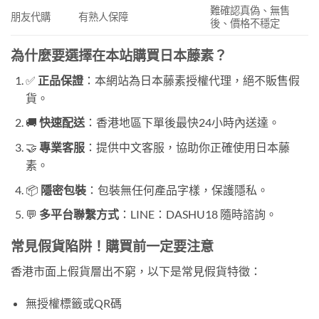
難確認真偽、無售
朋友代購
有熟人保障
後、價格不穩定
為什麼要選擇在本站購買日本藤素？
✅
正品保證
：本網站為日本藤素授權代理，絕不販售假
貨。
🚚
快速配送
：香港地區下單後最快24小時內送達。
🤝
專業客服
：提供中文客服，協助你正確使用日本藤
素。
📦
隱密包裝
：包裝無任何產品字樣，保護隱私。
💬
多平台聯繫方式
：LINE：DASHU18 隨時諮詢。
常見假貨陷阱！購買前一定要注意
香港市面上假貨層出不窮，以下是常見假貨特徵：
無授權標籤或QR碼