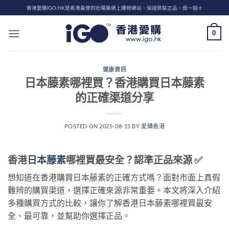
Skip
香港愛購IGO.HK是香港最便的壯陽藥網上購物網站、保證原裝正品，假一賠十
to
content
0
健康資訊
日本藤素哪裡買？香港購買日本藤素
的正確渠道分享
POSTED ON
2025-08-15
BY
愛購香港
香港
日本藤素
哪裡買最安全？認準正品來源 ✅
想知道在香港購買日本藤素的正確方式嗎？面對市面上真假
難辨的購買渠道，選擇正確來源非常重要。本文將深入介紹
多種購買方式的比較，讓你了解香港日本藤素哪裡買最安
全、最可靠，並幫助你選擇正品。