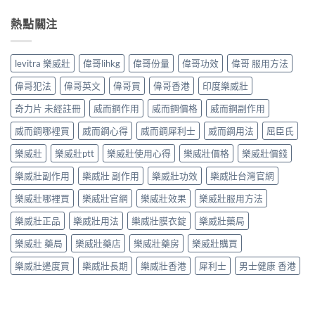
熱點關注
levitra 樂威壯
偉哥lihkg
偉哥份量
偉哥功效
偉哥 服用方法
偉哥犯法
偉哥英文
偉哥買
偉哥香港
印度樂威壯
奇力片 未經註冊
威而鋼作用
威而鋼價格
威而鋼副作用
威而鋼哪裡買
威而鋼心得
威而鋼犀利士
威而鋼用法
屈臣氏
樂威壯
樂威壯ptt
樂威壯使用心得
樂威壯價格
樂威壯價錢
樂威壯副作用
樂威壯 副作用
樂威壯功效
樂威壯台灣官網
樂威壯哪裡買
樂威壯官網
樂威壯效果
樂威壯服用方法
樂威壯正品
樂威壯用法
樂威壯膜衣錠
樂威壯藥局
樂威壯 藥局
樂威壯藥店
樂威壯藥房
樂威壯購買
樂威壯邊度買
樂威壯長期
樂威壯香港
犀利士
男士健康 香港