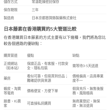
儲存方式
常溫乾燥密封保存
保存期限
三年
製造商
日本京都慈賀縣製藥株式會社
日本藤素在香港購買的5大管道比較
在香港購買日本藤素的方式主要有以下幾種，我們將為您比
較各個通路的優缺點：
購買管道
優點
缺點
正規網站
保證正品、有客服、付款安
需等待3-5天送達
（如本站）
全、隱私包裝
看似可靠，但易買到仿品；
價格偏高，店員專業
藥房
難確認供貨來源
度不一
蝦皮、淘寶
假貨充斥、無售後服
價格便宜、方便下單
等電商
務、風險極高
臉書、IG賣
無商業登記、無保
可直接私訊購買
家
證、無法退貨