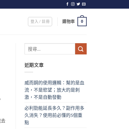
登入 / 註冊
購物車
0
近期文章
威而鋼的使用邏輯：幫的是血
流，不是慾望；放大的是刺
激，不是自動發動
？
必利勁能延長多久？副作用多
」
久消失？使用前必懂的5個重
龍去
點