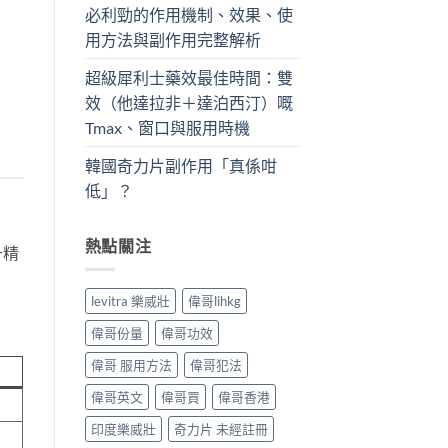
必利勁的作用機制、效果、使
用方法與副作用完整解析
超級犀利士藥效最佳時間：雙
效（他達拉非＋達泊西汀）嘅
Tmax、窗口與服用時機
韓國奇力片副作用「真係咁
低」？
熱點關注
升精
levitra 樂威壯
偉哥lihkg
偉哥份量
偉哥功效
偉哥 服用方法
偉哥犯法
偉哥英文
偉哥買
偉哥香港
印度樂威壯
奇力片 未經註冊