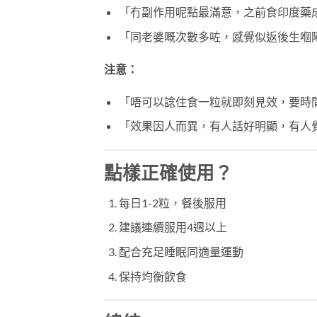
「冇副作用呢點最滿意，之前食印度藥
「同老婆嘅次數多咗，感覺似返後生嗰
注意：
「唔可以諗住食一粒就即刻見效，要時
「效果因人而異，有人話好明顯，有人
點樣正確使用？
每日1-2粒，餐後服用
建議連續服用4週以上
配合充足睡眠同適量運動
保持均衡飲食