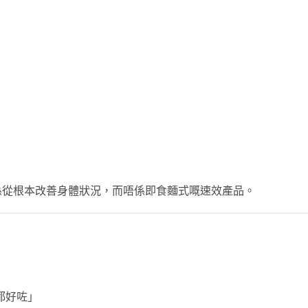
係從根本改善身體狀況，而唔係即食麵式嘅速效產品。
都好咗」