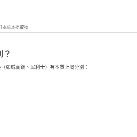
日本草本提取物
別？
藥（如威而鋼、犀利士）有本質上嘅分別：