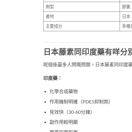
劑型
膠囊
產地
日本
主要成分
多種
日本藤素同印度藥有咩分
呢個係最多人問嘅問題。日本藤素同印度
印度藥：
化學合成藥物
作用機制明確（PDE5抑制劑）
見效快（30-60分鐘）
副作用較明顯