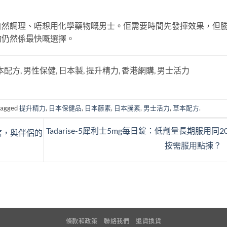
自然調理、唔想用化學藥物嘅男士。佢需要時間先發揮效果，但
物仍然係最快嘅選擇。
本配方, 男性保健, 日本製, 提升精力, 香港網購, 男士活力
tagged
提升精力
,
日本保健品
,
日本藤素
,
日本騰素
,
男士活力
,
草本配方
.
Tadarise-5犀利士5mg每日錠：低劑量長期服用同20
信，與伴侶的
按需服用點揀？
條款和政策
聯絡我們
退貨換貨