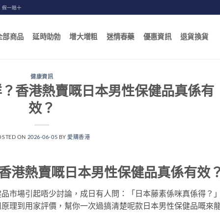
，假一賠十
全部商品
延時助勃
增大增粗
迷情春藥
優惠資訊
退貨換貨
健康資訊
咩？香港熱賣嘅日本男性保健品真係有
效？
OSTED ON
2026-06-05
BY
愛購香港
香港熱賣嘅日本男性保健品真係有效
健品市場引起唔少討論，成日有人問：「日本藤素係咪真係得？
用原理到用家評價，幫你一次過搞清楚呢款日本男性保健品嘅來