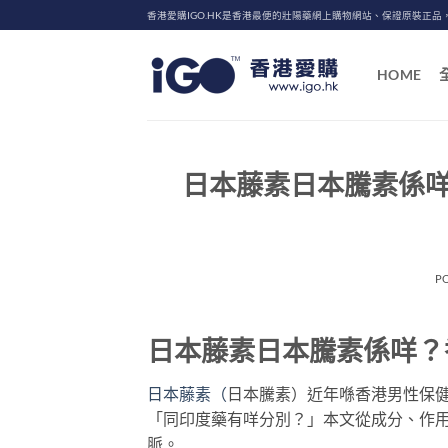
Skip
香港愛購IGO.HK是香港最便的壯陽藥網上購物網站、保證原裝正品
to
content
HOME
日本藤素日本騰素係
P
日本藤素日本騰素係咩？
日本藤素（
日本騰素）近年喺香港男性保
「同印度藥有咩分別？」本文從成分、作
脈。