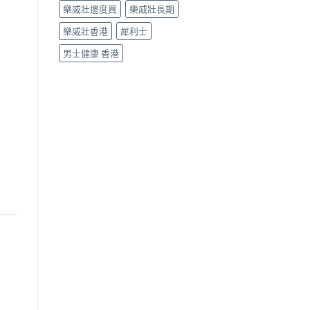
樂威壯邊度買
樂威壯長期
樂威壯香港
犀利士
男士健康 香港