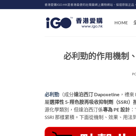
Skip
香港愛購IGO.HK是香港最便的壯陽藥網上購物網站、保證原裝正品
to
content
HOME
必利勁的作用機制
P
必利勁
（成分
達泊西汀 Dapoxetine
，禮來 
屬
選擇性 5-羥色胺再吸收抑制劑（SSRI
源化學類別，但達泊西汀係
專為 PE 設計
：
SSRI 那樣累積。下面從機制、效果、用