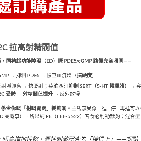
2C 拉高射精閥值
同勃起功能障礙（ED）嘅 PDE5/cGMP 路徑完全唔同
——
GMP → 抑制 PDE5 → 陰莖血流增（搞
硬度
）
反射弧興奮 → 快要射；達泊西汀
抑制 SERT（5-HT 轉運體）
​ → 
2C 受體
​ →
射精閥值提升
​ → 反射放慢
，係令你嘅「射嘅開關」變鈍啲
。主觀感受係「進—停—再進可以
D 藥嘅事），所以純 PE（IIEF-5 ≥22）客食必利勁就夠；混合型
，唔會增加性慾，要性刺激配合先「接得上」——呢點