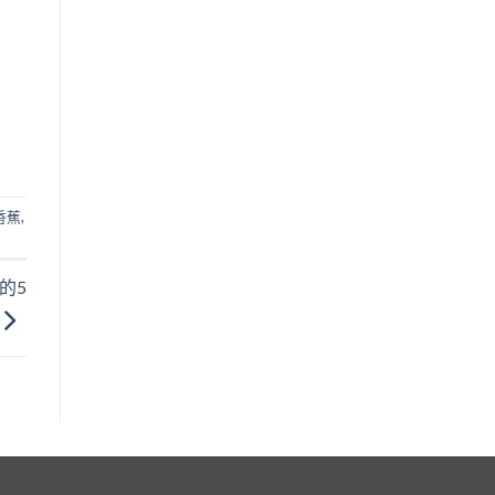
墊香蕉
,
的5