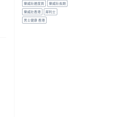
樂威壯邊度買
樂威壯長期
樂威壯香港
犀利士
男士健康 香港