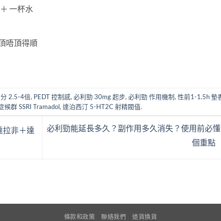
打 ＋ 一杯水
用頂唔頂得順
1分 2.5-4倍
,
PEDT 控制感
,
必利勁 30mg 起步
,
必利勁 作用機制
,
性前1-1.5h 
群 SSRI Tramadol
,
達泊西汀 5-HT2C 射精閥值
.
必利勁能延長多久？副作用多久消失？使用前必懂
達拉非＋達
個重點
條款和政策
聯絡我們
退貨換貨