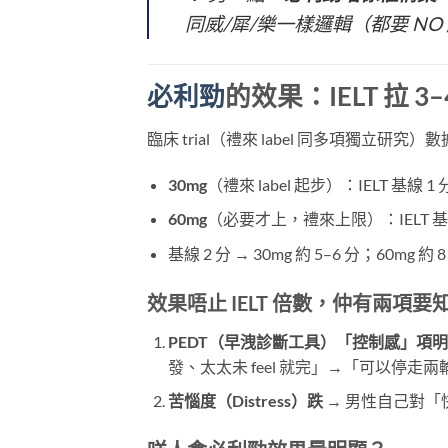
同威/犀/樂一樣邏輯（都要 NO
必利勁
的效果：IELT 拉 
臨床 trial（禮來 label 同多項獨立研究）
30mg
（禮來 label 起步）：IELT 基線 1 
60mg
（必要才上，禮來上限）：IELT 基線
基線 2 分 → 30mg 約 5–6 分；60mg 約 8
效果唔止 IELT 倍數，仲有兩項要
PEDT（早洩診斷工具）「控制感」項
發、太太未 feel 就完」→「可以停走兩輪
苦惱度（Distress）跌
​ → 男性自己