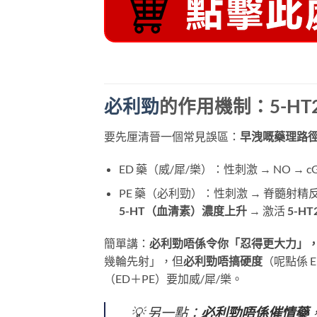
必利勁
的作用機制：5-HT
要先厘清晉一個常見誤區：
早洩嘅藥理路徑，
ED 藥（威/犀/樂）：性刺激 → NO → c
PE 藥（必利勁）：性刺激 → 脊髓射精
5-HT（血清素）濃度上升
​ → 激活
5-HT
簡單講：
必利勁唔係令你「忍得更大力」
幾輪先射」，但
必利勁唔搞硬度
（呢點係 E
（ED＋PE）要加威/犀/樂。
💡 另一點：
必利勁唔係催情藥