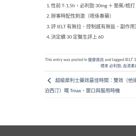
性前 T-1.5h，必利勁 30mg ＋ 墊蕉/梳
辦事時配性刺激（唔係春藥）
評 IELT 有無拉、控制感有無返、副作
決定續 30 定醫生評上 60
This entry was posted in
健康資訊
and tagged
IELT 
禮來 必利勁
,
血清素症候
超級犀利士藥效最佳時間：雙效（他
泊西汀）嘅 Tmax、窗口與服用時機