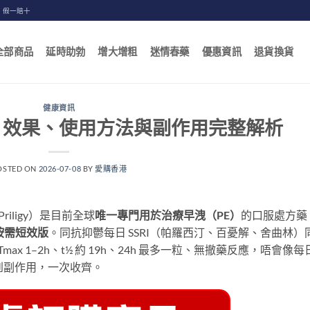
，假一賠十
全部商品
延時助勃
增大增粗
迷情春藥
優惠資訊
退貨換貨
健康資訊
、效果、使用方法與副作用完整解析
OSTED ON
2026-07-08
BY
愛購香港
Priligy）是目前全球
唯一專門用於治療早洩（PE）
的口服處方藥
）按需短效版
。同抗抑鬱每日 SSRI（帕羅西汀、百憂解、舍曲林）
Tmax 1–2h、t½ 約 19h、24h 最多一粒、無撤藥反應，唔會像每
法到副作用，一次收齊。