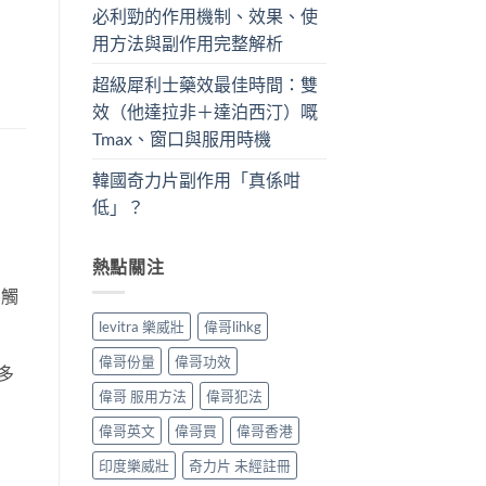
必利勁的作用機制、效果、使
用方法與副作用完整解析
超級犀利士藥效最佳時間：雙
效（他達拉非＋達泊西汀）嘅
Tmax、窗口與服用時機
韓國奇力片副作用「真係咁
低」？
熱點關注
突觸
levitra 樂威壯
偉哥lihkg
偉哥份量
偉哥功效
多
偉哥 服用方法
偉哥犯法
偉哥英文
偉哥買
偉哥香港
印度樂威壯
奇力片 未經註冊