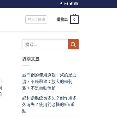
登入 / 註冊
購物車
0
近期文章
威而鋼的使用邏輯：幫的是血
，
流，不是慾望；放大的是刺
同
激，不是自動發動
日
必利勁能延長多久？副作用多
久消失？使用前必懂的5個重
點