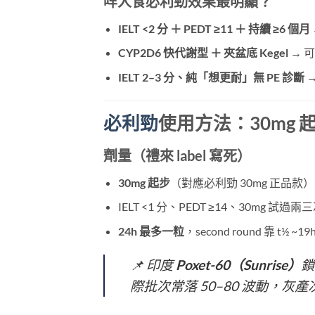
咩人食必利勁效果最明顯？
IELT <2 分 ＋ PEDT ≥11 ＋ 持續 ≥6 個月
CYP2D6 快代謝型 ＋ 夾盆底 Kegel
​ →
IELT 2–3 分、純「想更耐」無 PE 診斷
​
必利勁
使用方法：30mg 起
劑量（禮來 label 寫死）
30mg 起步
（對應必利勁 30mg 正品款）
IELT <1 分、PEDT ≥14、30mg 試過兩三
24h 最多一粒
，second round 靠 t½
📌 印度
Poxet-60（Sunrise）
鎖
際批次常落 50–80 波動，灰