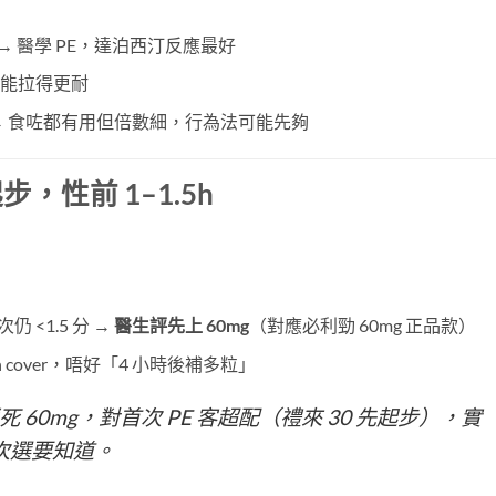
​ → 醫學 PE，達泊西汀反應最好
 可能拉得更耐
 → 食咗都有用但倍數細，行為法可能先夠
步，性前 1–1.5h
次仍 <1.5 分 →
醫生評先上 60mg
（對應必利勁 60mg 正品款）
 ~19h cover，唔好「4 小時後補多粒」
死 60mg，對首次 PE 客超配（禮來 30 先起步），實
產次選要知道。