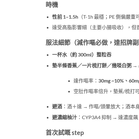
時機
性前 1–1.5h
（T-1h 最穩；PE 側偏嚴重
達受高脂影響細（主要小腸吸收），但
服法細節（減作嘔必做，達招牌副
一杯水（約 300ml）整粒吞
墊半條香蕉／一片梳打餅／幾啖白粥
​ 
達作嘔率：
30mg ~10%、60m
空肚作嘔率倍升，墊蕉/梳打
避酒
：酒＋達 → 作嘔/頭暈放大；酒
避濃縮柚汁
：CYP3A4 抑制 → 達濃
首次試嘅 step