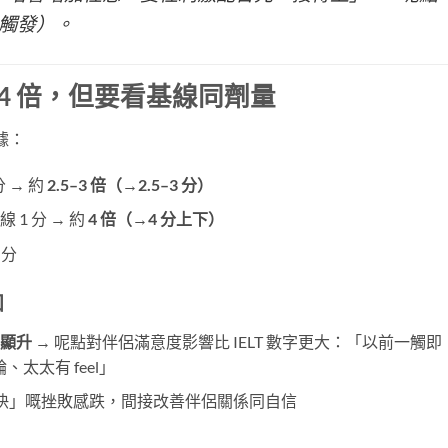
 觸發）。
3–4 倍，但要看基線同劑量
數據：
分 → 約
2.5–3 倍（→2.5–3 分）
 1 分 → 約
4 倍（→4 分上下）
 分
知
明顯升
​ → 呢點對伴侶滿意度影響比 IELT 數字更大：「以前一觸即
、太太有 feel」
對「快」嘅挫敗感跌，間接改善伴侶關係同自信