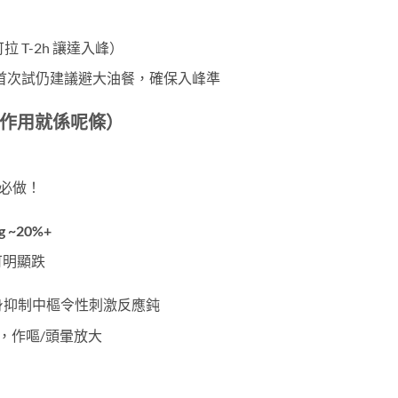
可拉 T-2h 讓達入峰）
首次試仍建議避大油餐，確保入峰準
作用就係呢條）
→ 必做！
g ~20%+
可明顯跌
本身抑制中樞令性刺激反應鈍
度飆，作嘔/頭暈放大