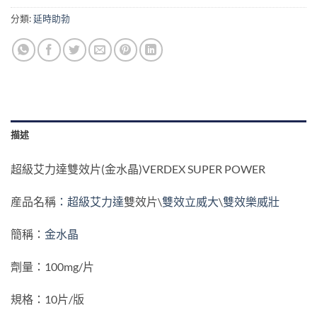
分類:
延時助勃
描述
超級艾力達雙效片(金水晶)VERDEX SUPER POWER
産品名稱
：超級艾
力達
雙效片\
雙效立威大
\
雙效樂威壯
簡稱：
金水晶
劑量：100mg/片
規格：10片/版