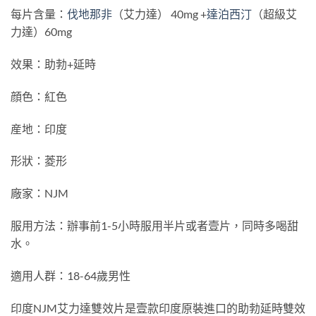
每片含量：
伐地那非
（艾力達） 40mg +
達泊西汀
（超級艾
力達）60mg
效果：助勃+延時
顔色：紅色
産地：印度
形狀：菱形
廠家：NJM
服用方法：辦事前1-5小時服用半片或者壹片，同時多喝甜
水。
適用人群：18-64歲男性
印度NJM艾力達雙效片是壹款印度原裝進口的助勃延時雙效