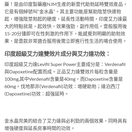
藥！是由印度製藥廠NJM生産的新壹代助勃延時雙效産品，
它是有個綽號叫“金水晶”。其主要功能是幫助陰莖快速勃
起，增強陰莖勃起的硬度，延長性活動時間，印度艾力達最
大的特點就是，起效快，效果強勁，副作用低。壹般服用後
15-20分锺即可在性刺激的作用下，能感覺到明顯的助勃效
果，是壹款非常適合服用後需立即進行性生活的場合使用。
印度超級艾力達雙效片成分與艾力達功效：
印度超級艾力達Levifil Super Power主要成分是：Verdenafil
與Dapoxetine配置而成。正品艾力達雙效片每粒含量是
100mg,其中Verdenafil含量是40mg，而Dapoxetine含量是
60mg。伐地那非(Verdenafil)功效：增硬助勃；達泊西汀
(Dapoxetine)功效：超強延時。
金水晶完美的結合了艾力達與必利勁的兩個效果，同時具有
增強硬度與延長房事時間的功效。