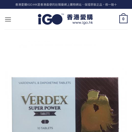
Skip
香港愛購IGO.HK是香港最便的壯陽藥網上購物網站、保證原裝正品，假一賠十
to
content
0