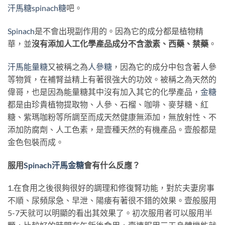
汗馬糖
spinach糖
吧。
Spinach
是不會出現副作用的。因為它的成分都是植物精
華，並
沒有添加人工化學產品成分不含激素、西藥、禁藥
。
汗馬能量糖
又被稱之為
人參糖
，因為它的成分中包含著人參
等物質，在補腎益精上有著很強大的功效。被稱之為天然的
偉哥，也是因為能量糖其中沒有加入其它的化學產品，
金糖
都是由珍貴植物提取物、人參、石榴、咖啡、麥芽糖、紅
糖、紫瑪咖粉等所調至而成天然健康無添加，無放射性、不
添加防腐劑、人工色素，是壹種天然的有機產品。壹般都是
金色包裝而成。
服用
Spinach
汗馬金糖
會有什么反應？
1.在食用之後很夠很好的調理和修復腎功能，對於夫妻房事
不順、尿頻尿急、早泄、陽痿有著很不錯的效果。壹般服用
5-7天就可以明顯的看出其效果了。初次服用者可以服用半