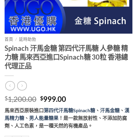
首頁
/
延時助勃
Spinach 汗馬金糖 第四代汗馬糖 人參糖 精
力糖 馬來西亞進口Spinach糖 30粒 香港總
代理正品
Original
Current
1,200.00
999.00
$
$
price
price
馬來西亞原裝進口
第四代汗馬糖
Spinach糖
、
汗馬金糖
、
漢
was:
is:
馬精力糖
、
男人能量糖果
！是一款無放射性、不添加防腐
$1,200.00.
$999.00.
劑、人工色素，是一種天然的有機產品。