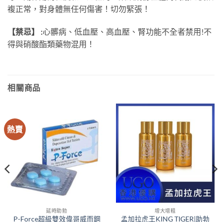
複正常，對身體無任何傷害！切勿緊張！
【禁忌】 :
心髒病、低血壓、高血壓、腎功能不全者禁用!不
得與硝酸酯類藥物混用！
相關商品
熱賣
延時助勃
增大增粗
P-Force超級雙效偉哥威而鋼
孟加拉虎王KING TIGER|助勃