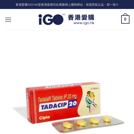
Skip
香港愛購IGO.HK是香港最便的壯陽藥網上購物網站、保證原裝正品，假一賠十
to
content
0