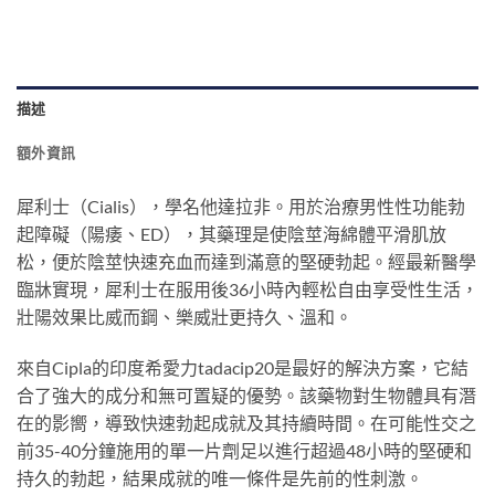
描述
額外資訊
犀利士（Cialis），學名他達拉非。用於治療男性性功能勃
起障礙（陽痿、ED），其藥理是使陰莖海綿體平滑肌放
松，便於陰莖快速充血而達到滿意的堅硬勃起。經最新醫學
臨牀實現，犀利士在服用後36小時內輕松自由享受性生活，
壯陽效果比威而鋼、樂威壯更持久、溫和。
來自Cipla的印度希愛力tadacip20是最好的解決方案，它結
合了強大的成分和無可置疑的優勢。該藥物對生物體具有潛
在的影嚮，導致快速勃起成就及其持續時間。在可能性交之
前35-40分鐘施用的單一片劑足以進行超過48小時的堅硬和
持久的勃起，結果成就的唯一條件是先前的性刺激。