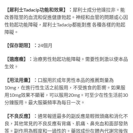
【犀利士Tadacip功能和效果】：
犀利士成分他達拉非。能
改善陰莖的血流和促進健康勃起。神經和血管的問題或心因
性勃起功能障礙，犀利士Tadacip都能對應 各種各樣的勃起
障礙。
【保存期限】：
24個月
【適應癥】：
治療男性勃起功能障礙。需要性刺激以使本品
生效。
【用法用量】：
口服用於成年男性本品的推薦劑量為
10mg，在進行性生活之前服用，不受進食的影嚮。如果服
用10mg效果不顯著，可以服用20mg。可至少在性生活前30
分鐘服用。最大服藥頻率為每日一次。
【不良反應】：
通常報道最多的副反應是輕微頭痛和消化不
良，其他常見的不良反應有背痛、肌痛、鼻充血和面部發熱
等。副作用為輕度和一過性的。藥效成份在體內代謝完後恢