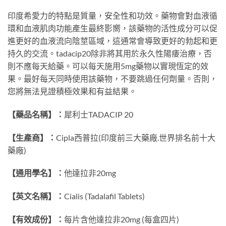
印度希愛力的特點是質量，安全性和功效。藥物會對血液循
環和血液肌肉功能產生最終影嚮，該藥物的活性成分可以促
進更好的血液流向陰莖區域，這通常會導致更好的勃起和更
持久的交流。tadacip20除非將其用於永久性陽痿治療，否
則不應每天給藥。可以每天施用5mg藥物以實現恆定的效
果。最好每天同時使用該藥物，不要跳過任何劑量。否則，
您將無法見證積極效果和有益結果。
【藥品名稱】：
犀利士TADACIP 20
【生產商】：
Cipla西普拉(印度前三大藥廠.世界排名前十大
藥廠)
【通用學名】：
他達拉非20mg
【英文名稱】：
Cialis (Tadalafil Tablets)
【有效成份】：
每片含他達拉非20mg (每盒四片)