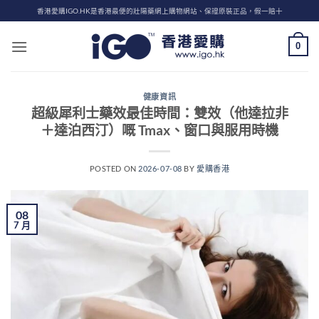
Skip
香港愛購IGO.HK是香港最便的壯陽藥網上購物網站、保證原裝正品，假一賠十
to
content
0
健康資訊
超級犀利士藥效最佳時間：雙效（他達拉非
＋達泊西汀）嘅 Tmax、窗口與服用時機
POSTED ON
2026-07-08
BY
愛購香港
08
7 月