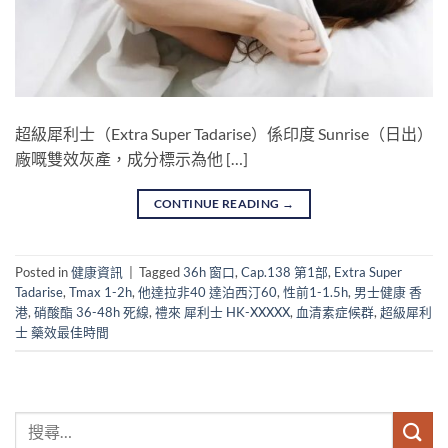
超級犀利士（Extra Super Tadarise）係印度 Sunrise（日出）
廠嘅雙效灰產，成分標示為他 […]
CONTINUE READING
→
Posted in
健康資訊
|
Tagged
36h 窗口
,
Cap.138 第1部
,
Extra Super
Tadarise
,
Tmax 1-2h
,
他達拉非40 達泊西汀60
,
性前1-1.5h
,
男士健康 香
港
,
硝酸酯 36-48h 死線
,
禮來 犀利士 HK-XXXXX
,
血清素症候群
,
超級犀利
士 藥效最佳時間