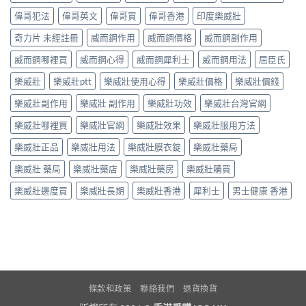
偉哥犯法
偉哥英文
偉哥買
偉哥香港
印度樂威壯
奇力片 未經註冊
威而鋼作用
威而鋼價格
威而鋼副作用
威而鋼哪裡買
威而鋼心得
威而鋼犀利士
威而鋼用法
屈臣氏
樂威壯
樂威壯ptt
樂威壯使用心得
樂威壯價格
樂威壯價錢
樂威壯副作用
樂威壯 副作用
樂威壯功效
樂威壯台灣官網
樂威壯哪裡買
樂威壯官網
樂威壯效果
樂威壯服用方法
樂威壯正品
樂威壯用法
樂威壯膜衣錠
樂威壯藥局
樂威壯 藥局
樂威壯藥店
樂威壯藥房
樂威壯購買
樂威壯邊度買
樂威壯長期
樂威壯香港
犀利士
男士健康 香港
條款和政策
聯絡我們
退貨換貨