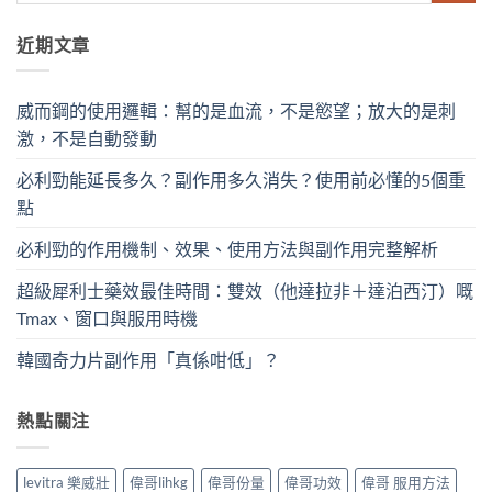
近期文章
威而鋼的使用邏輯：幫的是血流，不是慾望；放大的是刺
激，不是自動發動
必利勁能延長多久？副作用多久消失？使用前必懂的5個重
點
必利勁的作用機制、效果、使用方法與副作用完整解析
超級犀利士藥效最佳時間：雙效（他達拉非＋達泊西汀）嘅
Tmax、窗口與服用時機
韓國奇力片副作用「真係咁低」？
熱點關注
levitra 樂威壯
偉哥lihkg
偉哥份量
偉哥功效
偉哥 服用方法