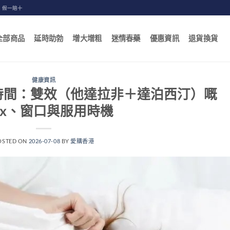
，假一賠十
全部商品
延時助勃
增大增粗
迷情春藥
優惠資訊
退貨換貨
健康資訊
時間：雙效（他達拉非＋達泊西汀）嘅
ax、窗口與服用時機
OSTED ON
2026-07-08
BY
愛購香港