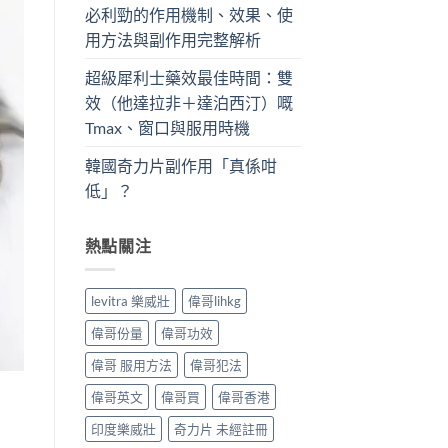
必利勁的作用機制、效果、使
用方法與副作用完整解析
超級犀利士藥效最佳時間：雙
效（他達拉非＋達泊西汀）嘅
Tmax、窗口與服用時機
韓國奇力片副作用「真係咁
低」？
熱點關注
levitra 樂威壯
偉哥lihkg
偉哥份量
偉哥功效
偉哥 服用方法
偉哥犯法
偉哥英文
偉哥買
偉哥香港
印度樂威壯
奇力片 未經註冊