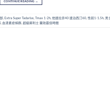
CONTINUE READING
→
1部
,
Extra Super Tadarise
,
Tmax 1-2h
,
他達拉非40 達泊西汀60
,
性前1-1.5h
,
男
X
,
血清素症候群
,
超級犀利士 藥效最佳時間