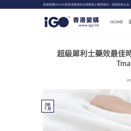
Skip
香港愛購IGO.HK是香港最便的壯陽藥網上購物網站、保證原裝正品
to
content
HOME
超級犀利士藥效最佳
Tm
P
08
7 月