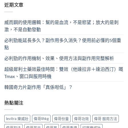
近期文章
威而鋼的使用邏輯：幫的是血流，不是慾望；放大的是刺
激，不是自動發動
必利勁能延長多久？副作用多久消失？使用前必懂的5個重
點
必利勁的作用機制、效果、使用方法與副作用完整解析
超級犀利士藥效最佳時間：雙效（他達拉非＋達泊西汀）嘅
Tmax、窗口與服用時機
韓國奇力片副作用「真係咁低」？
熱點關注
levitra 樂威壯
偉哥lihkg
偉哥份量
偉哥功效
偉哥 服用方法
偉哥犯法
偉哥英文
偉哥買
偉哥香港
印度樂威壯