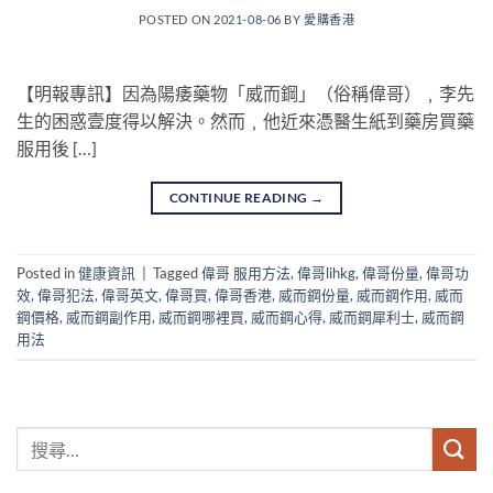
POSTED ON
2021-08-06
BY
愛購香港
【明報專訊】因為陽痿藥物「威而鋼」（俗稱偉哥）﹐李先
生的困惑壹度得以解決。然而﹐他近來憑醫生紙到藥房買藥
服用後 […]
CONTINUE READING
→
Posted in
健康資訊
|
Tagged
偉哥 服用方法
,
偉哥lihkg
,
偉哥份量
,
偉哥功
效
,
偉哥犯法
,
偉哥英文
,
偉哥買
,
偉哥香港
,
威而鋼份量
,
威而鋼作用
,
威而
鋼價格
,
威而鋼副作用
,
威而鋼哪裡買
,
威而鋼心得
,
威而鋼犀利士
,
威而鋼
用法