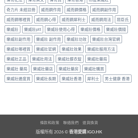
奇力片 未經註冊
威而鋼作用
威而鋼價格
威而鋼副作用
威而鋼哪裡買
威而鋼心得
威而鋼犀利士
威而鋼用法
屈臣氏
樂威壯
樂威壯ptt
樂威壯使用心得
樂威壯價格
樂威壯價錢
樂威壯副作用
樂威壯 副作用
樂威壯功效
樂威壯台灣官網
樂威壯哪裡買
樂威壯官網
樂威壯效果
樂威壯服用方法
樂威壯正品
樂威壯用法
樂威壯膜衣錠
樂威壯藥局
樂威壯 藥局
樂威壯藥店
樂威壯藥房
樂威壯購買
樂威壯邊度買
樂威壯長期
樂威壯香港
犀利士
男士健康 香港
條款和政策
聯絡我們
退貨換貨
版權所有 2026 ©
香港愛購 IGO.HK