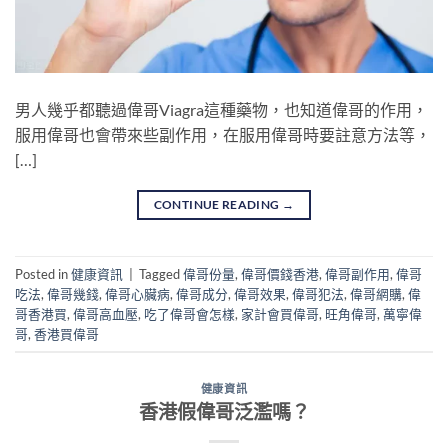
男人幾乎都聽過偉哥Viagra這種藥物，也知道偉哥的作用，
服用偉哥也會帶來些副作用，在服用偉哥時要註意方法等，
[…]
CONTINUE READING
→
Posted in
健康資訊
|
Tagged
偉哥份量
,
偉哥價錢香港
,
偉哥副作用
,
偉哥
吃法
,
偉哥幾錢
,
偉哥心臟病
,
偉哥成分
,
偉哥效果
,
偉哥犯法
,
偉哥網購
,
偉
哥香港買
,
偉哥高血壓
,
吃了偉哥會怎樣
,
家計會買偉哥
,
旺角偉哥
,
萬寧偉
哥
,
香港買偉哥
健康資訊
香港假偉哥泛濫嗎？