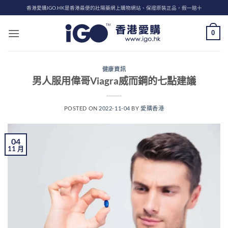
Skip
香港愛購IGO.HK是香港最便的壯陽藥網上購物網站、保證原裝正品，假一賠十
to
content
0
健康資訊
男人服用偉哥Viagra威而鋼的七點建議
POSTED ON
2022-11-04
BY
愛購香港
04
11 月