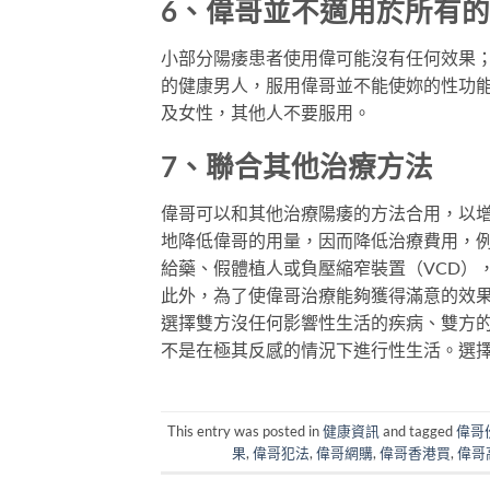
6、偉哥並不適用於所有
小部分陽痿患者使用偉可能沒有任何效果
的健康男人，服用偉哥並不能使妳的性功
及女性，其他人不要服用。
7、聯合其他治療方法
偉哥可以和其他治療陽痿的方法合用，以
地降低偉哥的用量，因而降低治療費用，例
給藥、假體植人或負壓縮窄裝置（VCD）
此外，為了使偉哥治療能夠獲得滿意的效
選擇雙方沒任何影響性生活的疾病、雙方
不是在極其反感的情況下進行性生活。選
This entry was posted in
健康資訊
and tagged
偉哥
果
,
偉哥犯法
,
偉哥網購
,
偉哥香港買
,
偉哥