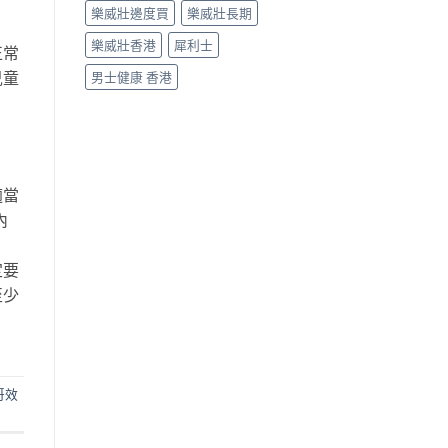
樂威壯邊度買
樂威壯長期
樂威壯香港
犀利士
正常
兒童
男士健康 香港
適當
內
定要
至少
哥效