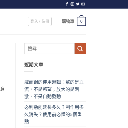
登入 / 註冊
購物車
0
近期文章
威而鋼的使用邏輯：幫的是血
註意
流，不是慾望；放大的是刺
激，不是自動發動
必利勁能延長多久？副作用多
久消失？使用前必懂的5個重
點