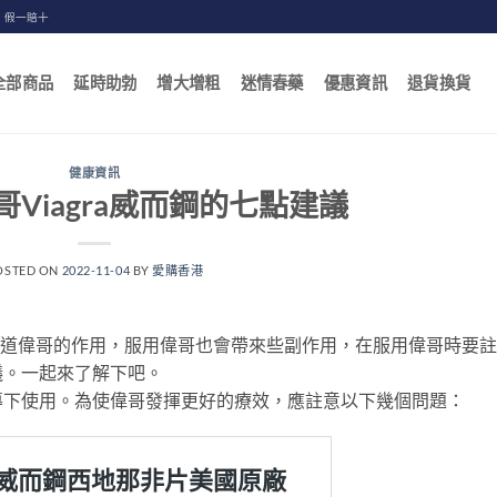
，假一賠十
全部商品
延時助勃
增大增粗
迷情春藥
優惠資訊
退貨換貨
健康資訊
Viagra威而鋼的七點建議
OSTED ON
2022-11-04
BY
愛購香港
也知道偉哥的作用，服用偉哥也會帶來些副作用，在服用偉哥時要
議。一起來了解下吧。
導下使用。為使偉哥發揮更好的療效，應註意以下幾個問題：