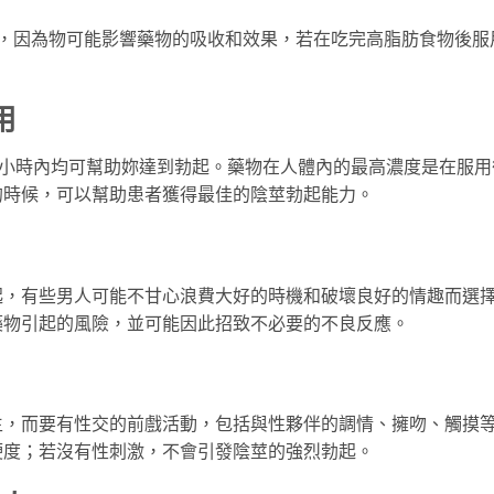
用，因為物可能影響藥物的吸收和效果，若在吃完高脂肪食物後服
用
4小時內均可幫助妳達到勃起。藥物在人體內的最高濃度是在服用
的時候，可以幫助患者獲得最佳的陰莖勃起能力。
起，有些男人可能不甘心浪費大好的時機和破壞良好的情趣而選
藥物引起的風險，並可能因此招致不必要的不良反應。
生，而要有性交的前戲活動，包括與性夥伴的調情、擁吻、觸摸
硬度；若沒有性刺激，不會引發陰莖的強烈勃起。