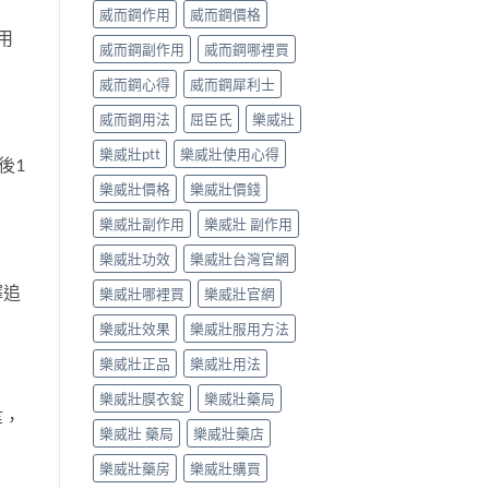
威而鋼作用
威而鋼價格
用
威而鋼副作用
威而鋼哪裡買
威而鋼心得
威而鋼犀利士
威而鋼用法
屈臣氏
樂威壯
樂威壯ptt
樂威壯使用心得
後1
樂威壯價格
樂威壯價錢
樂威壯副作用
樂威壯 副作用
樂威壯功效
樂威壯台灣官網
擇追
樂威壯哪裡買
樂威壯官網
樂威壯效果
樂威壯服用方法
樂威壯正品
樂威壯用法
樂威壯膜衣錠
樂威壯藥局
等，
樂威壯 藥局
樂威壯藥店
樂威壯藥房
樂威壯購買