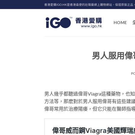
Skip
香港愛購IGO.HK是香港最便的壯陽藥網上購物網站、保證原裝正品
to
content
HOME
男人服用偉哥
P
男人幾乎都聽過偉哥Viagra這種藥物，
方法等，那麽對於男人服用偉哥有這些建
偉哥常用於治療陽痿，但它只能在醫師指