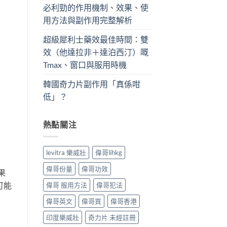
必利勁的作用機制、效果、使
用方法與副作用完整解析
超級犀利士藥效最佳時間：雙
效（他達拉非＋達泊西汀）嘅
Tmax、窗口與服用時機
韓國奇力片副作用「真係咁
低」？
熱點關注
levitra 樂威壯
偉哥lihkg
偉哥份量
偉哥功效
果
可能
偉哥 服用方法
偉哥犯法
偉哥英文
偉哥買
偉哥香港
印度樂威壯
奇力片 未經註冊