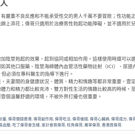
的人
；有嚴重不良反應和不能承受性交的男人千萬不要冒險；性功能
能錦上添花；偉哥只適用於治療男性勃起功能障礙，並不適用於
增加陰莖勃起的效果，起到協同或相加作用。這樣使用時還可以
如其他口服藥、陰莖海綿體內血管活性藥物註射（ICI）、尿道
，但必須在專科醫生的指導下進行。
果，夫妻間的身健康狀況、體質、精力和情趣等都非常重要，壹
的體力和精力都比較充沛、雙方對性生活的情趣比較高的時候，
擇壹個溫馨舒適的環境，不被外界打擾也很重要。
份量
,
偉哥價錢香港
,
偉哥副作用
,
偉哥吃法
,
偉哥幾錢
,
偉哥心臟病
,
偉哥成分
,
偉
高血壓
,
吃了偉哥會怎樣
,
家計會買偉哥
,
旺角偉哥
,
萬寧偉哥
,
香港買偉哥
.