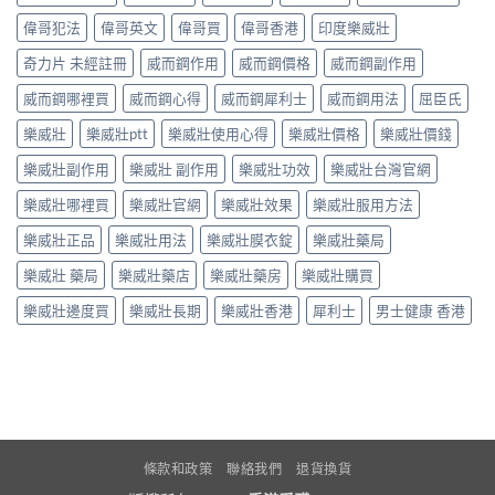
偉哥犯法
偉哥英文
偉哥買
偉哥香港
印度樂威壯
奇力片 未經註冊
威而鋼作用
威而鋼價格
威而鋼副作用
威而鋼哪裡買
威而鋼心得
威而鋼犀利士
威而鋼用法
屈臣氏
樂威壯
樂威壯ptt
樂威壯使用心得
樂威壯價格
樂威壯價錢
樂威壯副作用
樂威壯 副作用
樂威壯功效
樂威壯台灣官網
樂威壯哪裡買
樂威壯官網
樂威壯效果
樂威壯服用方法
樂威壯正品
樂威壯用法
樂威壯膜衣錠
樂威壯藥局
樂威壯 藥局
樂威壯藥店
樂威壯藥房
樂威壯購買
樂威壯邊度買
樂威壯長期
樂威壯香港
犀利士
男士健康 香港
條款和政策
聯絡我們
退貨換貨