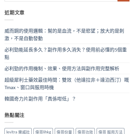
近期文章
威而鋼的使用邏輯：幫的是血流，不是慾望；放大的是刺
激，不是自動發動
必利勁能延長多久？副作用多久消失？使用前必懂的5個重
點
必利勁的作用機制、效果、使用方法與副作用完整解析
超級犀利士藥效最佳時間：雙效（他達拉非＋達泊西汀）嘅
Tmax、窗口與服用時機
韓國奇力片副作用「真係咁低」？
熱點關注
levitra 樂威壯
偉哥lihkg
偉哥份量
偉哥功效
偉哥 服用方法