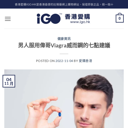
Skip
香港愛購IGO.HK是香港最便的壯陽藥網上購物網站、保證原裝正品，假一賠十
to
content
0
健康資訊
男人服用偉哥Viagra威而鋼的七點建議
POSTED ON
2022-11-04
BY
愛購香港
04
11 月