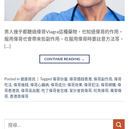
男人幾乎都聽過偉哥Viagra這種藥物，也知道偉哥的作用，
服用偉哥也會帶來些副作用，在服用偉哥時要註意方法等，
[…]
CONTINUE READING
→
Posted in
健康資訊
|
Tagged
偉哥份量
,
偉哥價錢香港
,
偉哥副作用
,
偉哥
吃法
,
偉哥幾錢
,
偉哥心臟病
,
偉哥成分
,
偉哥效果
,
偉哥犯法
,
偉哥網購
,
偉
哥香港買
,
偉哥高血壓
,
吃了偉哥會怎樣
,
家計會買偉哥
,
旺角偉哥
,
萬寧偉
哥
,
香港買偉哥